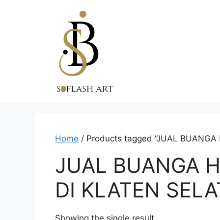
Skip
to
content
Home
/ Products tagged “JUAL BUANG
JUAL BUANGA 
DI KLATEN SEL
Showing the single result