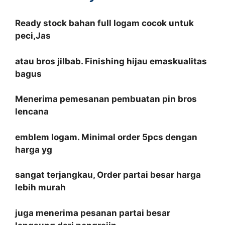
Ready stock
bahan full logam
cocok untuk
peci,Jas
atau bros jilbab. F
inishing hijau emas
kualitas
bagus
M
enerima pemesanan pembuatan
pin bros
lencana
emblem logam. M
inimal order 5pcs dengan
harga yg
sangat terjangkau, Order partai besar harga
lebih murah
juga menerima pesanan partai besar