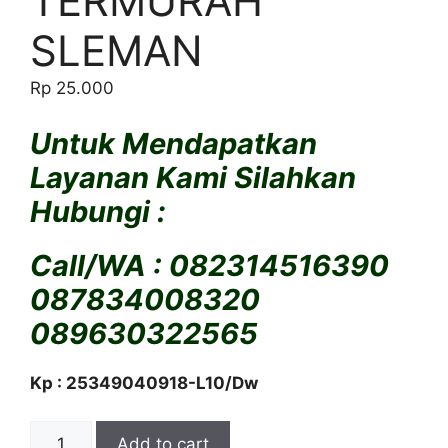
TERMURAH
SLEMAN
Rp
25.000
Untuk Mendapatkan
Layanan Kami Silahkan
Hubungi :
Call/WA : 082314516390
087834008320
089630322565
Kp : 25349040918-L10/Dw
MENJUAL
Add to cart