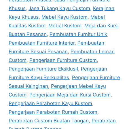
Khusus
,
Jasa Tukang Kayu Custom
,
Kerajinan
Kayu Khusus
,
Mebel Kayu Kustom
,
Mebel
Kualitas Kustom
,
Mebel Kustom
,
Meja dan Kursi
Buatan Pesanan
,
Pembuatan Furnitur Unik
,
Pembuatan Furniture Interior
,
Pembuatan
Furniture Sesuai Pesanan
,
Pembuatan Lemari
Custom
,
Pengerjaan Furniture Custom
,
Pengerjaan Furniture Eksklusif
,
Pengerjaan
Furniture Kayu Berkualitas
,
Pengerjaan Furniture
Sesuai Keinginan
,
Pengerjaan Mebel Kayu
Custom
,
Pengerjaan Meja dan Kursi Custom
,
Pengerjaan Perabotan Kayu Kustom
,
Pengerjaan Perabotan Rumah Custom
,
Perabotan Custom Buatan Tangan
,
Perabotan