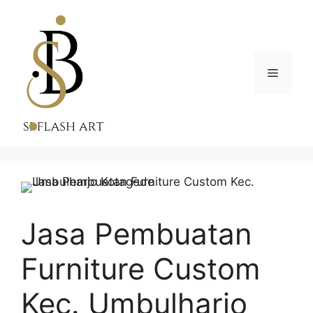
Skip
to
content
Menu
Jasa Pembuatan
Furniture Custom
Kec. Umbulharjo