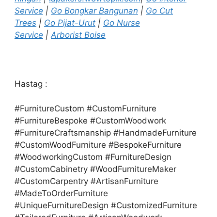
Service
|
Go Bongkar Bangunan
|
Go Cut
Trees
|
Go Pijat-Urut
|
Go Nurse
Service
|
Arborist Boise
Hastag :
#FurnitureCustom #CustomFurniture
#FurnitureBespoke #CustomWoodwork
#FurnitureCraftsmanship #HandmadeFurniture
#CustomWoodFurniture #BespokeFurniture
#WoodworkingCustom #FurnitureDesign
#CustomCabinetry #WoodFurnitureMaker
#CustomCarpentry #ArtisanFurniture
#MadeToOrderFurniture
#UniqueFurnitureDesign #CustomizedFurniture