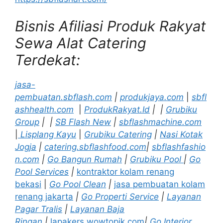
Bisnis Afiliasi Produk Rakyat
Sewa Alat Catering
Terdekat:
jasa-
pembuatan.sbflash.com
|
produkjaya.com
|
sbfl
ashhealth.com
|
ProdukRakyat.Id
|
|
Grubiku
Group
|
|
SB Flash New
|
sbflashmachine.com
|
Lisplang Kayu
|
Grubiku Catering
|
Nasi Kotak
Jogja
|
catering.sbflashfood.com
|
sbflashfashio
n.com
|
Go Bangun Rumah
|
Grubiku Pool
|
Go
Pool Services
|
kontraktor kolam renang
bekasi
|
Go Pool Clean
|
jasa pembuatan kolam
renang jakarta
|
Go Properti Service
|
Layanan
Pagar Tralis
|
Layanan Baja
Ringan
|
lapakers.wowtopik.com
|
Go Interior