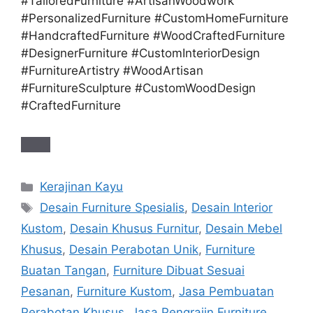
#TailoredFurniture #ArtisanWoodwork
#PersonalizedFurniture #CustomHomeFurniture
#HandcraftedFurniture #WoodCraftedFurniture
#DesignerFurniture #CustomInteriorDesign
#FurnitureArtistry #WoodArtisan
#FurnitureSculpture #CustomWoodDesign
#CraftedFurniture
Categories
Kerajinan Kayu
Tags
Desain Furniture Spesialis
,
Desain Interior
Kustom
,
Desain Khusus Furnitur
,
Desain Mebel
Khusus
,
Desain Perabotan Unik
,
Furniture
Buatan Tangan
,
Furniture Dibuat Sesuai
Pesanan
,
Furniture Kustom
,
Jasa Pembuatan
Perabotan Khusus
,
Jasa Pengrajin Furniture