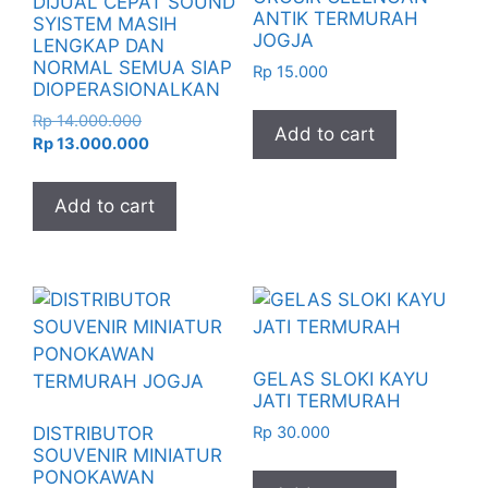
DIJUAL CEPAT SOUND
ANTIK TERMURAH
SYISTEM MASIH
JOGJA
LENGKAP DAN
NORMAL SEMUA SIAP
Rp
15.000
DIOPERASIONALKAN
Original
Rp
14.000.000
Add to cart
price
Current
Rp
13.000.000
was:
price
Rp 14.000.000.
is:
Add to cart
Rp 13.000.000.
GELAS SLOKI KAYU
JATI TERMURAH
Rp
30.000
DISTRIBUTOR
SOUVENIR MINIATUR
PONOKAWAN