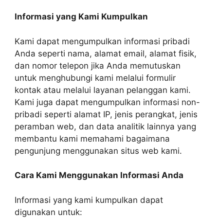
Informasi yang Kami Kumpulkan
Kami dapat mengumpulkan informasi pribadi
Anda seperti nama, alamat email, alamat fisik,
dan nomor telepon jika Anda memutuskan
untuk menghubungi kami melalui formulir
kontak atau melalui layanan pelanggan kami.
Kami juga dapat mengumpulkan informasi non-
pribadi seperti alamat IP, jenis perangkat, jenis
peramban web, dan data analitik lainnya yang
membantu kami memahami bagaimana
pengunjung menggunakan situs web kami.
Cara Kami Menggunakan Informasi Anda
Informasi yang kami kumpulkan dapat
digunakan untuk: