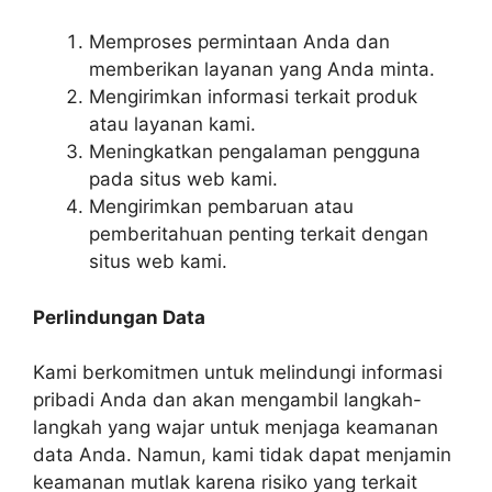
Memproses permintaan Anda dan
memberikan layanan yang Anda minta.
Mengirimkan informasi terkait produk
atau layanan kami.
Meningkatkan pengalaman pengguna
pada situs web kami.
Mengirimkan pembaruan atau
pemberitahuan penting terkait dengan
situs web kami.
Perlindungan Data
Kami berkomitmen untuk melindungi informasi
pribadi Anda dan akan mengambil langkah-
langkah yang wajar untuk menjaga keamanan
data Anda. Namun, kami tidak dapat menjamin
keamanan mutlak karena risiko yang terkait