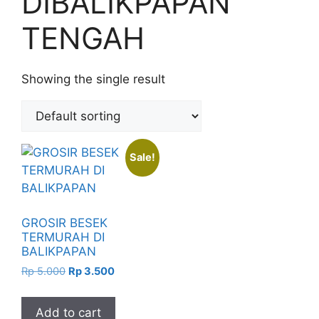
DIBALIKPAPAN
TENGAH
Showing the single result
Sale!
GROSIR BESEK
TERMURAH DI
BALIKPAPAN
Original
Current
Rp
5.000
Rp
3.500
price
price
was:
is:
Add to cart
Rp 5.000.
Rp 3.500.