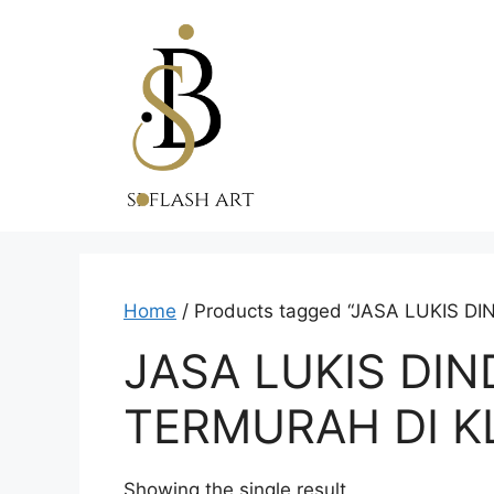
Skip
to
content
Home
/ Products tagged “JASA LUKIS
JASA LUKIS DI
TERMURAH DI K
Showing the single result