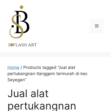
Skip
to
content
Menu
Home
/ Products tagged “Jual alat
pertukangnan tlanggem termurah di kec
Seyegan”
Jual alat
pertukangnan