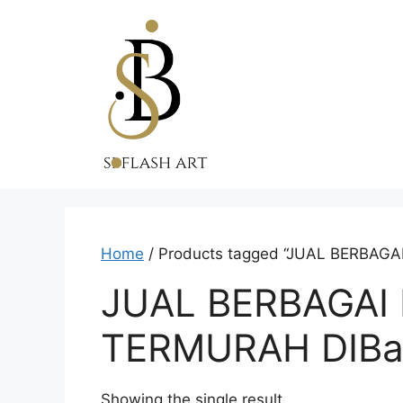
Skip
to
content
Home
/ Products tagged “JUAL BERBAG
JUAL BERBAGAI
TERMURAH DIBa
Showing the single result