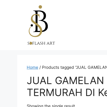
Skip
to
content
Home
/ Products tagged “JUAL GAMELAN
JUAL GAMELAN 
TERMURAH DI Kec
Showing the single result