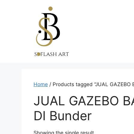
Skip
to
content
Home
/ Products tagged “JUAL GAZEBO
JUAL GAZEBO 
DI Bunder
Showing the single result