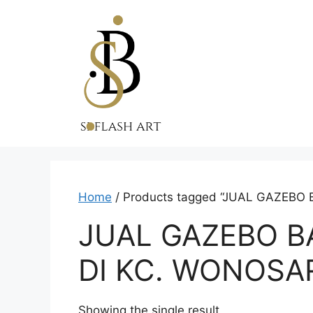
Skip
to
content
Home
/ Products tagged “JUAL GAZEB
JUAL GAZEBO 
DI KC. WONOSA
Showing the single result