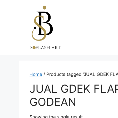
Skip
to
content
Home
/ Products tagged “JUAL GDEK 
JUAL GDEK FLA
GODEAN
Showing the single result