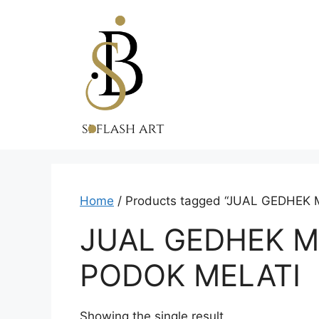
Skip
to
content
Home
/ Products tagged “JUAL GEDHEK
JUAL GEDHEK M
PODOK MELATI
Showing the single result