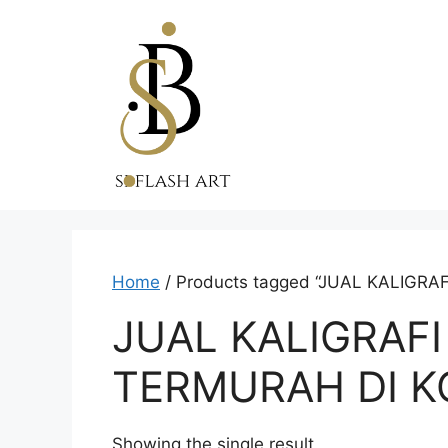
Skip
to
content
Home
/ Products tagged “JUAL KALIGRA
JUAL KALIGRAFI
TERMURAH DI KC
Showing the single result