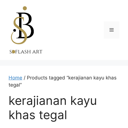
Skip
to
content
Menu
Home
/ Products tagged “kerajianan kayu khas
tegal”
kerajianan kayu
khas tegal