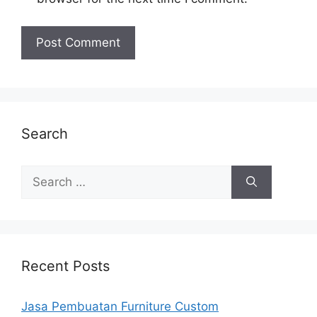
Search
Search
for:
Recent Posts
Jasa Pembuatan Furniture Custom