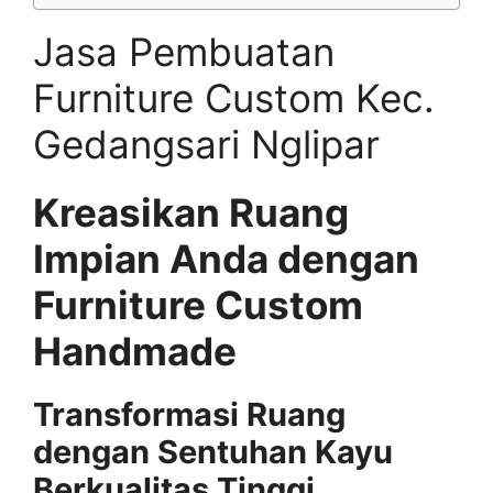
Jasa Pembuatan
Furniture Custom Kec.
Gedangsari Nglipar
Kreasikan Ruang
Impian Anda dengan
Furniture Custom
Handmade
Transformasi Ruang
dengan Sentuhan Kayu
Berkualitas Tinggi