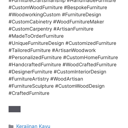
#FurnitureCraftsmanship #HandmadeFurniture
#CustomWoodFurniture #BespokeFurniture
#WoodworkingCustom #FurnitureDesign
#CustomCabinetry #WoodFurnitureMaker
#CustomCarpentry #ArtisanFurniture
#MadeToOrderFurniture
#UniqueFurnitureDesign #CustomizedFurniture
#TailoredFurniture #ArtisanWoodwork
#PersonalizedFurniture #CustomHomeFurniture
#HandcraftedFurniture #WoodCraftedFurniture
#DesignerFurniture #CustomInteriorDesign
#FurnitureArtistry #WoodArtisan
#FurnitureSculpture #CustomWoodDesign
#CraftedFurniture
Categories
Kerajinan Kayu