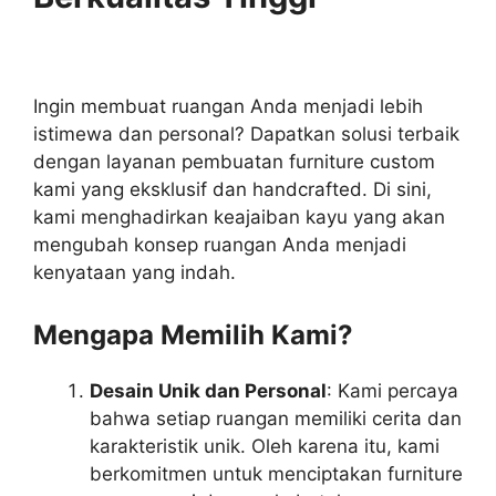
Ingin membuat ruangan Anda menjadi lebih
istimewa dan personal? Dapatkan solusi terbaik
dengan layanan pembuatan furniture custom
kami yang eksklusif dan handcrafted. Di sini,
kami menghadirkan keajaiban kayu yang akan
mengubah konsep ruangan Anda menjadi
kenyataan yang indah.
Mengapa Memilih Kami?
Desain Unik dan Personal
: Kami percaya
bahwa setiap ruangan memiliki cerita dan
karakteristik unik. Oleh karena itu, kami
berkomitmen untuk menciptakan furniture