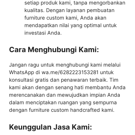
setiap produk kami, tanpa mengorbankan
kualitas. Dengan layanan pembuatan
furniture custom kami, Anda akan
mendapatkan nilai yang optimal untuk
investasi Anda.
Cara Menghubungi Kami:
Jangan ragu untuk menghubungi kami melalui
WhatsApp di wa.me/6282223153281 untuk
konsultasi gratis dan penawaran terbaik. Tim
kami akan dengan senang hati membantu Anda
merencanakan dan mewujudkan impian Anda
dalam menciptakan ruangan yang sempurna
dengan furniture custom handcrafted kami.
Keunggulan Jasa Kami: