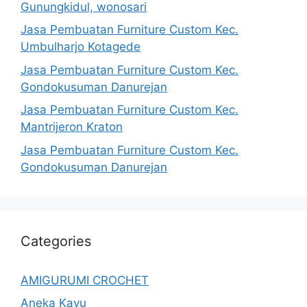
Gunungkidul, wonosari
Jasa Pembuatan Furniture Custom Kec.
Umbulharjo Kotagede
Jasa Pembuatan Furniture Custom Kec.
Gondokusuman Danurejan
Jasa Pembuatan Furniture Custom Kec.
Mantrijeron Kraton
Jasa Pembuatan Furniture Custom Kec.
Gondokusuman Danurejan
Categories
AMIGURUMI CROCHET
Aneka Kayu