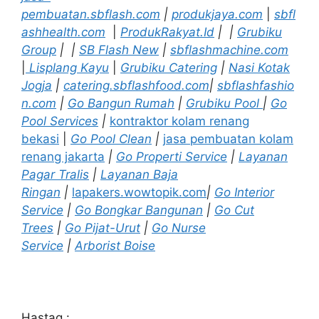
pembuatan.sbflash.com
|
produkjaya.com
|
sbfl
ashhealth.com
|
ProdukRakyat.Id
|
|
Grubiku
Group
|
|
SB Flash New
|
sbflashmachine.com
|
Lisplang Kayu
|
Grubiku Catering
|
Nasi Kotak
Jogja
|
catering.sbflashfood.com
|
sbflashfashio
n.com
|
Go Bangun Rumah
|
Grubiku Pool
|
Go
Pool Services
|
kontraktor kolam renang
bekasi
|
Go Pool Clean
|
jasa pembuatan kolam
renang jakarta
|
Go Properti Service
|
Layanan
Pagar Tralis
|
Layanan Baja
Ringan
|
lapakers.wowtopik.com
|
Go Interior
Service
|
Go Bongkar Bangunan
|
Go Cut
Trees
|
Go Pijat-Urut
|
Go Nurse
Service
|
Arborist Boise
Hastag :