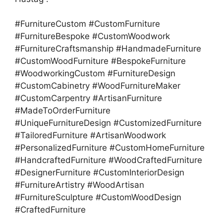
#FurnitureCustom #CustomFurniture
#FurnitureBespoke #CustomWoodwork
#FurnitureCraftsmanship #HandmadeFurniture
#CustomWoodFurniture #BespokeFurniture
#WoodworkingCustom #FurnitureDesign
#CustomCabinetry #WoodFurnitureMaker
#CustomCarpentry #ArtisanFurniture
#MadeToOrderFurniture
#UniqueFurnitureDesign #CustomizedFurniture
#TailoredFurniture #ArtisanWoodwork
#PersonalizedFurniture #CustomHomeFurniture
#HandcraftedFurniture #WoodCraftedFurniture
#DesignerFurniture #CustomInteriorDesign
#FurnitureArtistry #WoodArtisan
#FurnitureSculpture #CustomWoodDesign
#CraftedFurniture