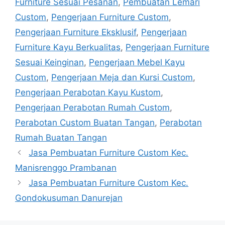
Furniture Sesuai Pesanan
,
Pembuatan Lemari
Custom
,
Pengerjaan Furniture Custom
,
Pengerjaan Furniture Eksklusif
,
Pengerjaan
Furniture Kayu Berkualitas
,
Pengerjaan Furniture
Sesuai Keinginan
,
Pengerjaan Mebel Kayu
Custom
,
Pengerjaan Meja dan Kursi Custom
,
Pengerjaan Perabotan Kayu Kustom
,
Pengerjaan Perabotan Rumah Custom
,
Perabotan Custom Buatan Tangan
,
Perabotan
Rumah Buatan Tangan
Jasa Pembuatan Furniture Custom Kec.
Manisrenggo Prambanan
Jasa Pembuatan Furniture Custom Kec.
Gondokusuman Danurejan