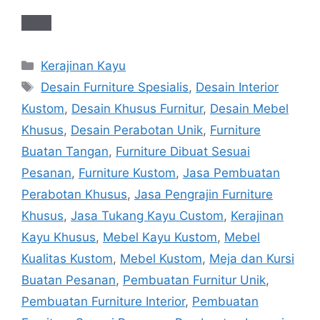
Categories
Kerajinan Kayu
Tags
Desain Furniture Spesialis
,
Desain Interior
Kustom
,
Desain Khusus Furnitur
,
Desain Mebel
Khusus
,
Desain Perabotan Unik
,
Furniture
Buatan Tangan
,
Furniture Dibuat Sesuai
Pesanan
,
Furniture Kustom
,
Jasa Pembuatan
Perabotan Khusus
,
Jasa Pengrajin Furniture
Khusus
,
Jasa Tukang Kayu Custom
,
Kerajinan
Kayu Khusus
,
Mebel Kayu Kustom
,
Mebel
Kualitas Kustom
,
Mebel Kustom
,
Meja dan Kursi
Buatan Pesanan
,
Pembuatan Furnitur Unik
,
Pembuatan Furniture Interior
,
Pembuatan