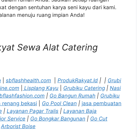
at dengan sentuhan karya seni kayu dari kami.
jalanan menuju ruang impian Anda!
akyat Sewa Alat Catering
m
|
sbflashhealth.com
|
ProdukRakyat.Id
|
|
Grubi
ine.com
|
Lisplang Kayu
|
Grubiku Catering
|
Nasi
bflashfashion.com
|
Go Bangun Rumah
|
Grubiku
m renang bekasi
|
Go Pool Clean
|
jasa pembuatan
e
|
Layanan Pagar Tralis
|
Layanan Baja
ior Service
|
Go Bongkar Bangunan
|
Go Cut
Arborist Boise