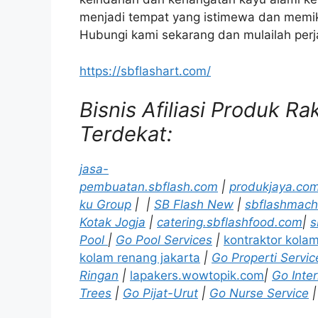
menjadi tempat yang istimewa dan memik
Hubungi kami sekarang dan mulailah per
https://sbflashart.com/
Bisnis Afiliasi Produk R
Terdekat:
jasa-
pembuatan.sbflash.com
|
produkjaya.co
ku Group
|
|
SB Flash New
|
sbflashmach
Kotak Jogja
|
catering.sbflashfood.com
|
s
Pool
|
Go Pool Services
|
kontraktor kola
kolam renang jakarta
|
Go Properti Servic
Ringan
|
lapakers.wowtopik.com
|
Go Inter
Trees
|
Go Pijat-Urut
|
Go Nurse Service
|