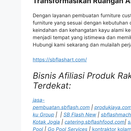
Transformasikan Ruangan An
Dengan layanan pembuatan furniture cu
furniture yang sesuai dengan kebutuhan 
keindahan dan kehangatan kayu alami ke
menjadi tempat yang istimewa dan memik
Hubungi kami sekarang dan mulailah per
https://sbflashart.com/
Bisnis Afiliasi Produk R
Terdekat:
jasa-
pembuatan.sbflash.com
|
produkjaya.co
ku Group
|
|
SB Flash New
|
sbflashmach
Kotak Jogja
|
catering.sbflashfood.com
|
s
Pool
|
Go Pool Services
|
kontraktor kola