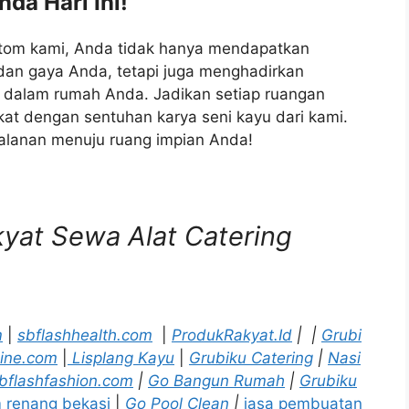
da Hari Ini!
stom kami, Anda tidak hanya mendapatkan
dan gaya Anda, tetapi juga menghadirkan
 dalam rumah Anda. Jadikan setiap ruangan
at dengan sentuhan karya seni kayu dari kami.
jalanan menuju ruang impian Anda!
akyat Sewa Alat Catering
m
|
sbflashhealth.com
|
ProdukRakyat.Id
|
|
Grubi
ine.com
|
Lisplang Kayu
|
Grubiku Catering
|
Nasi
bflashfashion.com
|
Go Bangun Rumah
|
Grubiku
m renang bekasi
|
Go Pool Clean
|
jasa pembuatan