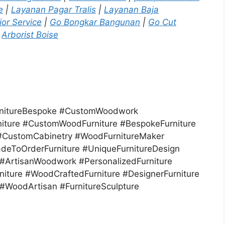
e
|
Layanan Pagar Tralis
|
Layanan Baja
ior Service
|
Go Bongkar Bangunan
|
Go Cut
Arborist Boise
urnitureBespoke #CustomWoodwork
iture #CustomWoodFurniture #BespokeFurniture
#CustomCabinetry #WoodFurnitureMaker
deToOrderFurniture #UniqueFurnitureDesign
 #ArtisanWoodwork #PersonalizedFurniture
ture #WoodCraftedFurniture #DesignerFurniture
 #WoodArtisan #FurnitureSculpture