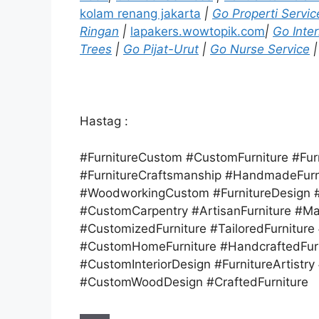
kolam renang jakarta
|
Go Properti Servic
Ringan
|
lapakers.wowtopik.com
|
Go Inter
Trees
|
Go Pijat-Urut
|
Go Nurse Service
|
Hastag :
#FurnitureCustom #CustomFurniture #F
#FurnitureCraftsmanship #HandmadeFurn
#WoodworkingCustom #FurnitureDesign 
#CustomCarpentry #ArtisanFurniture #Ma
#CustomizedFurniture #TailoredFurniture
#CustomHomeFurniture #HandcraftedFurni
#CustomInteriorDesign #FurnitureArtistry
#CustomWoodDesign #CraftedFurniture