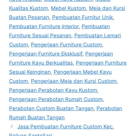
Kualitas Kustom
,
Mebel Kustom
,
Meja dan Kursi
Buatan Pesanan
,
Pembuatan Furnitur Unik
,
Pembuatan Furniture Interior
,
Pembuatan
Furniture Sesuai Pesanan
,
Pembuatan Lemari
Custom
,
Pengerjaan Furniture Custom
,
Pengerjaan Furniture Eksklusif
,
Pengerjaan
Furniture Kayu Berkualitas
,
Pengerjaan Furniture
Sesuai Keinginan
,
Pengerjaan Mebel Kayu
Custom
,
Pengerjaan Meja dan Kursi Custom
,
Pengerjaan Perabotan Kayu Kustom
,
Pengerjaan Perabotan Rumah Custom
,
Perabotan Custom Buatan Tangan
,
Perabotan
Rumah Buatan Tangan
Jasa Pembuatan Furniture Custom Kec.
Paliyan SaptoSari