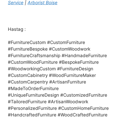
Service
|
Arborist Boise
Hastag :
#FurnitureCustom #CustomFurniture
#FurnitureBespoke #CustomWoodwork
#FurnitureCraftsmanship #HandmadeFurniture
#CustomWoodFurniture #BespokeFurniture
#WoodworkingCustom #FurnitureDesign
#CustomCabinetry #WoodFurnitureMaker
#CustomCarpentry #ArtisanFurniture
#MadeToOrderFurniture
#UniqueFurnitureDesign #CustomizedFurniture
#TailoredFurniture #ArtisanWoodwork
#PersonalizedFurniture #CustomHomeFurniture
#HandcraftedFurniture #WoodCraftedFurniture