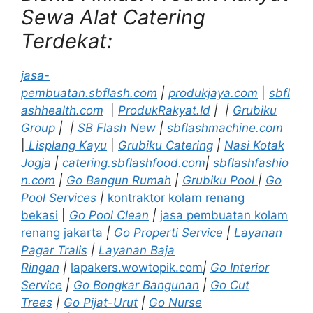
Sewa Alat Catering
Terdekat:
jasa-
pembuatan.sbflash.com
|
produkjaya.com
|
sbfl
ashhealth.com
|
ProdukRakyat.Id
|
|
Grubiku
Group
|
|
SB Flash New
|
sbflashmachine.com
|
Lisplang Kayu
|
Grubiku Catering
|
Nasi Kotak
Jogja
|
catering.sbflashfood.com
|
sbflashfashio
n.com
|
Go Bangun Rumah
|
Grubiku Pool
|
Go
Pool Services
|
kontraktor kolam renang
bekasi
|
Go Pool Clean
|
jasa pembuatan kolam
renang jakarta
|
Go Properti Service
|
Layanan
Pagar Tralis
|
Layanan Baja
Ringan
|
lapakers.wowtopik.com
|
Go Interior
Service
|
Go Bongkar Bangunan
|
Go Cut
Trees
|
Go Pijat-Urut
|
Go Nurse