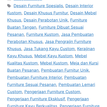
Tags
Desain Furniture Spesialis
,
Desain Interior
Kustom
,
Desain Khusus Furnitur
,
Desain Mebel
Khusus
,
Desain Perabotan Unik
,
Furniture
Buatan Tangan
,
Furniture Dibuat Sesuai
Pesanan
,
Furniture Kustom
,
Jasa Pembuatan
Perabotan Khusus
,
Jasa Pengrajin Furniture
Khusus
,
Jasa Tukang Kayu Custom
,
Kerajinan
Kayu Khusus
,
Mebel Kayu Kustom
,
Mebel
Kualitas Kustom
,
Mebel Kustom
,
Meja dan Kursi
Buatan Pesanan
,
Pembuatan Furnitur Unik
,
Pembuatan Furniture Interior
,
Pembuatan
Furniture Sesuai Pesanan
,
Pembuatan Lemari
Custom
,
Pengerjaan Furniture Custom
,
Pengerjaan Furniture Eksklusif
,
Pengerjaan
Furniture Kayu Berkualitas
,
Pengerjaan Furniture