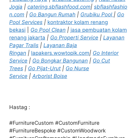
Jogja
|
catering.sbflashfood.com
|
sbflashfashio
n.com
|
Go Bangun Rumah
|
Grubiku Pool
|
Go
Pool Services
|
kontraktor kolam renang
bekasi
|
Go Pool Clean
|
jasa pembuatan kolam
renang jakarta
|
Go Properti Service
|
Layanan
Pagar Tralis
|
Layanan Baja
Ringan
|
lapakers.wowtopik.com
|
Go Interior
Service
|
Go Bongkar Bangunan
|
Go Cut
Trees
|
Go Pijat-Urut
|
Go Nurse
Service
|
Arborist Boise
Hastag :
#FurnitureCustom #CustomFurniture
#FurnitureBespoke #CustomWoodwork