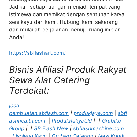
Jadikan setiap ruangan menjadi tempat yang
istimewa dan memikat dengan sentuhan karya
seni kayu dari kami. Hubungi kami sekarang
dan mulailah perjalanan menuju ruang impian
Anda!
https://sbflashart.com/
Bisnis Afiliasi Produk Rakyat
Sewa Alat Catering
Terdekat:
jasa-
pembuatan.sbflash.com
|
produkjaya.com
|
sbfl
ashhealth.com
|
ProdukRakyat.Id
|
|
Grubiku
Group
|
|
SB Flash New
|
sbflashmachine.com
|
Lisplang Kayu
|
Grubiku Catering
|
Nasi Kotak