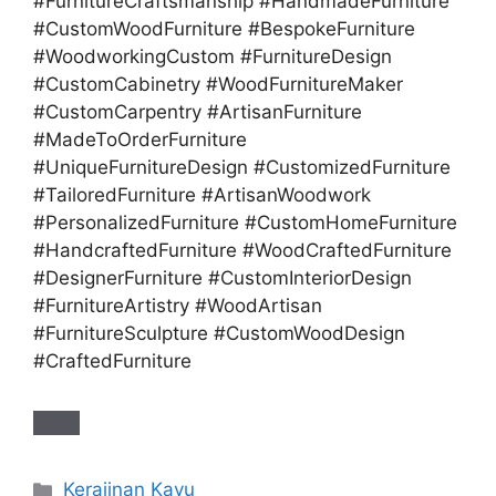
#FurnitureCraftsmanship #HandmadeFurniture
#CustomWoodFurniture #BespokeFurniture
#WoodworkingCustom #FurnitureDesign
#CustomCabinetry #WoodFurnitureMaker
#CustomCarpentry #ArtisanFurniture
#MadeToOrderFurniture
#UniqueFurnitureDesign #CustomizedFurniture
#TailoredFurniture #ArtisanWoodwork
#PersonalizedFurniture #CustomHomeFurniture
#HandcraftedFurniture #WoodCraftedFurniture
#DesignerFurniture #CustomInteriorDesign
#FurnitureArtistry #WoodArtisan
#FurnitureSculpture #CustomWoodDesign
#CraftedFurniture
Categories
Kerajinan Kayu