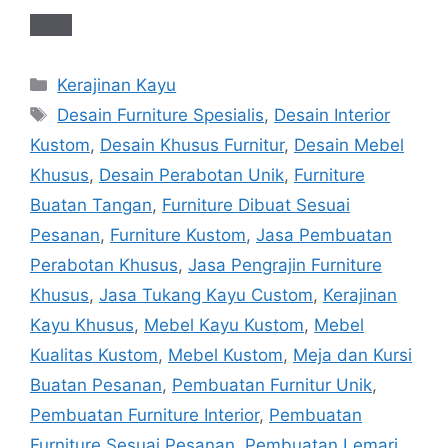
Categories
Kerajinan Kayu
Tags
Desain Furniture Spesialis
,
Desain Interior
Kustom
,
Desain Khusus Furnitur
,
Desain Mebel
Khusus
,
Desain Perabotan Unik
,
Furniture
Buatan Tangan
,
Furniture Dibuat Sesuai
Pesanan
,
Furniture Kustom
,
Jasa Pembuatan
Perabotan Khusus
,
Jasa Pengrajin Furniture
Khusus
,
Jasa Tukang Kayu Custom
,
Kerajinan
Kayu Khusus
,
Mebel Kayu Kustom
,
Mebel
Kualitas Kustom
,
Mebel Kustom
,
Meja dan Kursi
Buatan Pesanan
,
Pembuatan Furnitur Unik
,
Pembuatan Furniture Interior
,
Pembuatan
Furniture Sesuai Pesanan
,
Pembuatan Lemari