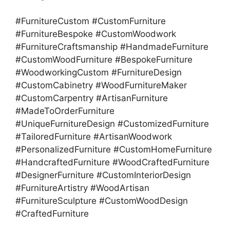
#FurnitureCustom #CustomFurniture
#FurnitureBespoke #CustomWoodwork
#FurnitureCraftsmanship #HandmadeFurniture
#CustomWoodFurniture #BespokeFurniture
#WoodworkingCustom #FurnitureDesign
#CustomCabinetry #WoodFurnitureMaker
#CustomCarpentry #ArtisanFurniture
#MadeToOrderFurniture
#UniqueFurnitureDesign #CustomizedFurniture
#TailoredFurniture #ArtisanWoodwork
#PersonalizedFurniture #CustomHomeFurniture
#HandcraftedFurniture #WoodCraftedFurniture
#DesignerFurniture #CustomInteriorDesign
#FurnitureArtistry #WoodArtisan
#FurnitureSculpture #CustomWoodDesign
#CraftedFurniture