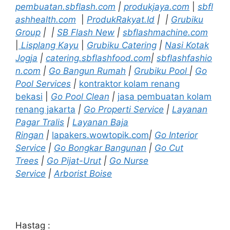
pembuatan.sbflash.com
|
produkjaya.com
|
sbfl
ashhealth.com
|
ProdukRakyat.Id
|
|
Grubiku
Group
|
|
SB Flash New
|
sbflashmachine.com
|
Lisplang Kayu
|
Grubiku Catering
|
Nasi Kotak
Jogja
|
catering.sbflashfood.com
|
sbflashfashio
n.com
|
Go Bangun Rumah
|
Grubiku Pool
|
Go
Pool Services
|
kontraktor kolam renang
bekasi
|
Go Pool Clean
|
jasa pembuatan kolam
renang jakarta
|
Go Properti Service
|
Layanan
Pagar Tralis
|
Layanan Baja
Ringan
|
lapakers.wowtopik.com
|
Go Interior
Service
|
Go Bongkar Bangunan
|
Go Cut
Trees
|
Go Pijat-Urut
|
Go Nurse
Service
|
Arborist Boise
Hastag :