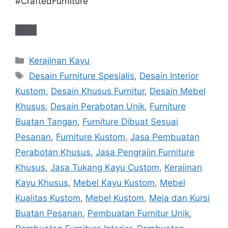
#CraftedFurniture
Categories
Kerajinan Kayu
Tags
Desain Furniture Spesialis
,
Desain Interior
Kustom
,
Desain Khusus Furnitur
,
Desain Mebel
Khusus
,
Desain Perabotan Unik
,
Furniture
Buatan Tangan
,
Furniture Dibuat Sesuai
Pesanan
,
Furniture Kustom
,
Jasa Pembuatan
Perabotan Khusus
,
Jasa Pengrajin Furniture
Khusus
,
Jasa Tukang Kayu Custom
,
Kerajinan
Kayu Khusus
,
Mebel Kayu Kustom
,
Mebel
Kualitas Kustom
,
Mebel Kustom
,
Meja dan Kursi
Buatan Pesanan
,
Pembuatan Furnitur Unik
,