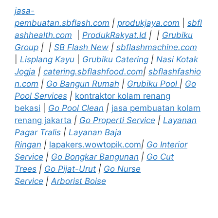
jasa-
pembuatan.sbflash.com
|
produkjaya.com
|
sbfl
ashhealth.com
|
ProdukRakyat.Id
|
|
Grubiku
Group
|
|
SB Flash New
|
sbflashmachine.com
|
Lisplang Kayu
|
Grubiku Catering
|
Nasi Kotak
Jogja
|
catering.sbflashfood.com
|
sbflashfashio
n.com
|
Go Bangun Rumah
|
Grubiku Pool
|
Go
Pool Services
|
kontraktor kolam renang
bekasi
|
Go Pool Clean
|
jasa pembuatan kolam
renang jakarta
|
Go Properti Service
|
Layanan
Pagar Tralis
|
Layanan Baja
Ringan
|
lapakers.wowtopik.com
|
Go Interior
Service
|
Go Bongkar Bangunan
|
Go Cut
Trees
|
Go Pijat-Urut
|
Go Nurse
Service
|
Arborist Boise