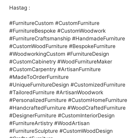
Hastag :
#FurnitureCustom #CustomFurniture
#FurnitureBespoke #CustomWoodwork
#FurnitureCraftsmanship #HandmadeFurniture
#CustomWoodFurniture #BespokeFurniture
#WoodworkingCustom #FurnitureDesign
#CustomCabinetry #WoodFurnitureMaker
#CustomCarpentry #ArtisanFurniture
#MadeToOrderFurniture
#UniqueFurnitureDesign #CustomizedFurniture
#TailoredFurniture #ArtisanWoodwork
#PersonalizedFurniture #CustomHomeFurniture
#HandcraftedFurniture #WoodCraftedFurniture
#DesignerFurniture #CustomInteriorDesign
#FurnitureArtistry #WoodArtisan
#FurnitureSculpture #CustomWoodDesign