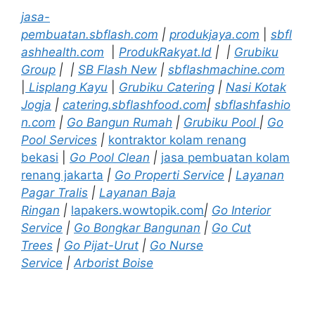
jasa-
pembuatan.sbflash.com
|
produkjaya.com
|
sbfl
ashhealth.com
|
ProdukRakyat.Id
|
|
Grubiku
Group
|
|
SB Flash New
|
sbflashmachine.com
|
Lisplang Kayu
|
Grubiku Catering
|
Nasi Kotak
Jogja
|
catering.sbflashfood.com
|
sbflashfashio
n.com
|
Go Bangun Rumah
|
Grubiku Pool
|
Go
Pool Services
|
kontraktor kolam renang
bekasi
|
Go Pool Clean
|
jasa pembuatan kolam
renang jakarta
|
Go Properti Service
|
Layanan
Pagar Tralis
|
Layanan Baja
Ringan
|
lapakers.wowtopik.com
|
Go Interior
Service
|
Go Bongkar Bangunan
|
Go Cut
Trees
|
Go Pijat-Urut
|
Go Nurse
Service
|
Arborist Boise