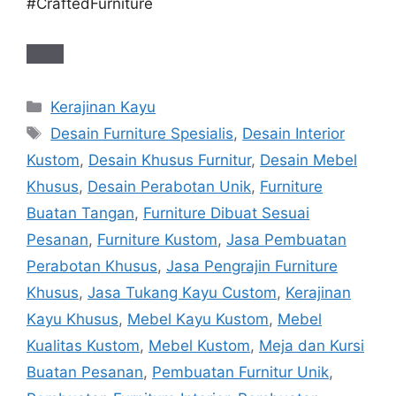
#CraftedFurniture
Categories
Kerajinan Kayu
Tags
Desain Furniture Spesialis
,
Desain Interior
Kustom
,
Desain Khusus Furnitur
,
Desain Mebel
Khusus
,
Desain Perabotan Unik
,
Furniture
Buatan Tangan
,
Furniture Dibuat Sesuai
Pesanan
,
Furniture Kustom
,
Jasa Pembuatan
Perabotan Khusus
,
Jasa Pengrajin Furniture
Khusus
,
Jasa Tukang Kayu Custom
,
Kerajinan
Kayu Khusus
,
Mebel Kayu Kustom
,
Mebel
Kualitas Kustom
,
Mebel Kustom
,
Meja dan Kursi
Buatan Pesanan
,
Pembuatan Furnitur Unik
,