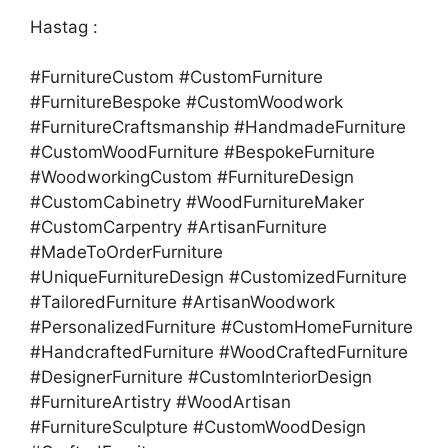
Hastag :
#FurnitureCustom #CustomFurniture
#FurnitureBespoke #CustomWoodwork
#FurnitureCraftsmanship #HandmadeFurniture
#CustomWoodFurniture #BespokeFurniture
#WoodworkingCustom #FurnitureDesign
#CustomCabinetry #WoodFurnitureMaker
#CustomCarpentry #ArtisanFurniture
#MadeToOrderFurniture
#UniqueFurnitureDesign #CustomizedFurniture
#TailoredFurniture #ArtisanWoodwork
#PersonalizedFurniture #CustomHomeFurniture
#HandcraftedFurniture #WoodCraftedFurniture
#DesignerFurniture #CustomInteriorDesign
#FurnitureArtistry #WoodArtisan
#FurnitureSculpture #CustomWoodDesign