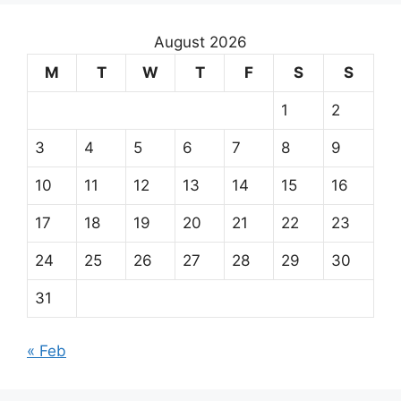
August 2026
M
T
W
T
F
S
S
1
2
3
4
5
6
7
8
9
10
11
12
13
14
15
16
17
18
19
20
21
22
23
24
25
26
27
28
29
30
31
« Feb