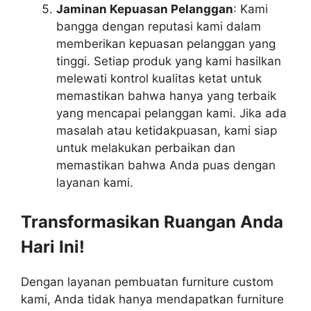
Jaminan Kepuasan Pelanggan
: Kami
bangga dengan reputasi kami dalam
memberikan kepuasan pelanggan yang
tinggi. Setiap produk yang kami hasilkan
melewati kontrol kualitas ketat untuk
memastikan bahwa hanya yang terbaik
yang mencapai pelanggan kami. Jika ada
masalah atau ketidakpuasan, kami siap
untuk melakukan perbaikan dan
memastikan bahwa Anda puas dengan
layanan kami.
Transformasikan Ruangan Anda
Hari Ini!
Dengan layanan pembuatan furniture custom
kami, Anda tidak hanya mendapatkan furniture