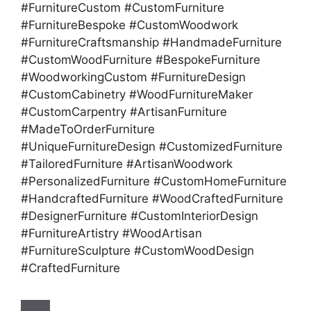
#FurnitureCustom #CustomFurniture
#FurnitureBespoke #CustomWoodwork
#FurnitureCraftsmanship #HandmadeFurniture
#CustomWoodFurniture #BespokeFurniture
#WoodworkingCustom #FurnitureDesign
#CustomCabinetry #WoodFurnitureMaker
#CustomCarpentry #ArtisanFurniture
#MadeToOrderFurniture
#UniqueFurnitureDesign #CustomizedFurniture
#TailoredFurniture #ArtisanWoodwork
#PersonalizedFurniture #CustomHomeFurniture
#HandcraftedFurniture #WoodCraftedFurniture
#DesignerFurniture #CustomInteriorDesign
#FurnitureArtistry #WoodArtisan
#FurnitureSculpture #CustomWoodDesign
#CraftedFurniture