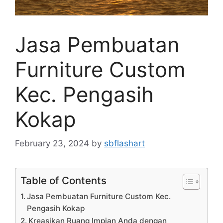
Jasa Pembuatan
Furniture Custom
Kec. Pengasih
Kokap
February 23, 2024
by
sbflashart
Table of Contents
Jasa Pembuatan Furniture Custom Kec.
Pengasih Kokap
Kreasikan Ruang Impian Anda dengan