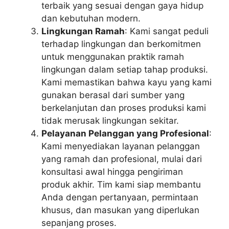
terbaik yang sesuai dengan gaya hidup
dan kebutuhan modern.
Lingkungan Ramah
: Kami sangat peduli
terhadap lingkungan dan berkomitmen
untuk menggunakan praktik ramah
lingkungan dalam setiap tahap produksi.
Kami memastikan bahwa kayu yang kami
gunakan berasal dari sumber yang
berkelanjutan dan proses produksi kami
tidak merusak lingkungan sekitar.
Pelayanan Pelanggan yang Profesional
:
Kami menyediakan layanan pelanggan
yang ramah dan profesional, mulai dari
konsultasi awal hingga pengiriman
produk akhir. Tim kami siap membantu
Anda dengan pertanyaan, permintaan
khusus, dan masukan yang diperlukan
sepanjang proses.