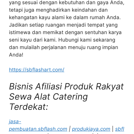
yang sesuai dengan kebutuhan dan gaya Anda,
tetapi juga menghadirkan keindahan dan
kehangatan kayu alami ke dalam rumah Anda.
Jadikan setiap ruangan menjadi tempat yang
istimewa dan memikat dengan sentuhan karya
seni kayu dari kami. Hubungi kami sekarang
dan mulailah perjalanan menuju ruang impian
Anda!
https://sbflashart.com/
Bisnis Afiliasi Produk Rakyat
Sewa Alat Catering
Terdekat:
jasa-
pembuatan.sbflash.com
|
produkjaya.com
|
sbfl