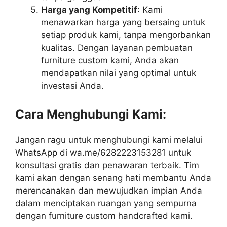
Harga yang Kompetitif
: Kami
menawarkan harga yang bersaing untuk
setiap produk kami, tanpa mengorbankan
kualitas. Dengan layanan pembuatan
furniture custom kami, Anda akan
mendapatkan nilai yang optimal untuk
investasi Anda.
Cara Menghubungi Kami:
Jangan ragu untuk menghubungi kami melalui
WhatsApp di wa.me/6282223153281 untuk
konsultasi gratis dan penawaran terbaik. Tim
kami akan dengan senang hati membantu Anda
merencanakan dan mewujudkan impian Anda
dalam menciptakan ruangan yang sempurna
dengan furniture custom handcrafted kami.