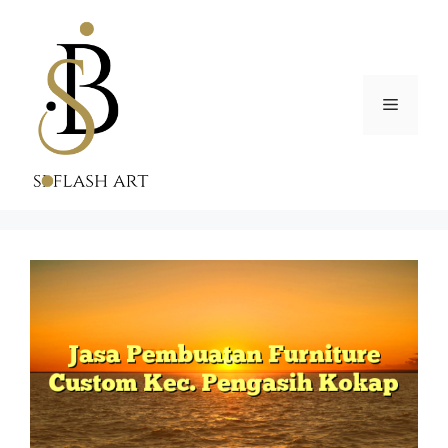
Skip
to
content
Menu