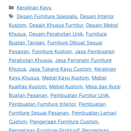
Categories
Kerajinan Kayu
Tags
Desain Furniture Spesialis
,
Desain Interior
Kustom
,
Desain Khusus Furnitur
,
Desain Mebel
Khusus
,
Desain Perabotan Unik
,
Furniture
Buatan Tangan
,
Furniture Dibuat Sesuai
Pesanan
,
Furniture Kustom
,
Jasa Pembuatan
Perabotan Khusus
,
Jasa Pengrajin Furniture
Khusus
,
Jasa Tukang Kayu Custom
,
Kerajinan
Kayu Khusus
,
Mebel Kayu Kustom
,
Mebel
Kualitas Kustom
,
Mebel Kustom
,
Meja dan Kursi
Buatan Pesanan
,
Pembuatan Furnitur Unik
,
Pembuatan Furniture Interior
,
Pembuatan
Furniture Sesuai Pesanan
,
Pembuatan Lemari
Custom
,
Pengerjaan Furniture Custom
,
Pengerjaan Furniture Eksklusif
,
Pengerjaan