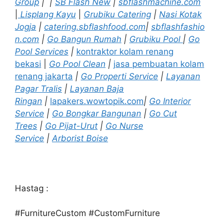
Group
|
|
SB Flash New
|
sbflashmachine.com
|
Lisplang Kayu
|
Grubiku Catering
|
Nasi Kotak
Jogja
|
catering.sbflashfood.com
|
sbflashfashio
n.com
|
Go Bangun Rumah
|
Grubiku Pool
|
Go
Pool Services
|
kontraktor kolam renang
bekasi
|
Go Pool Clean
|
jasa pembuatan kolam
renang jakarta
|
Go Properti Service
|
Layanan
Pagar Tralis
|
Layanan Baja
Ringan
|
lapakers.wowtopik.com
|
Go Interior
Service
|
Go Bongkar Bangunan
|
Go Cut
Trees
|
Go Pijat-Urut
|
Go Nurse
Service
|
Arborist Boise
Hastag :
#FurnitureCustom #CustomFurniture