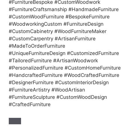
#FurnitureBespoke #CustomWoodwork
#FurnitureCraftsmanship #HandmadeFurniture
#CustomWoodFurniture #BespokeFurniture
#WoodworkingCustom #FurnitureDesign
#CustomCabinetry #WoodFurnitureMaker
#CustomCarpentry #ArtisanFurniture
#MadeToOrderFurniture
#UniqueFurnitureDesign #CustomizedFurniture
#TailoredFurniture #ArtisanWoodwork
#PersonalizedFurniture #CustomHomeFurniture
#HandcraftedFurniture #WoodCraftedFurniture
#DesignerFurniture #CustomInteriorDesign
#FurnitureArtistry #WoodArtisan
#FurnitureSculpture #CustomWoodDesign
#CraftedFurniture