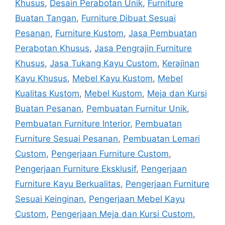
Khusus
,
Desain Perabotan Unik
,
Furniture
Buatan Tangan
,
Furniture Dibuat Sesuai
Pesanan
,
Furniture Kustom
,
Jasa Pembuatan
Perabotan Khusus
,
Jasa Pengrajin Furniture
Khusus
,
Jasa Tukang Kayu Custom
,
Kerajinan
Kayu Khusus
,
Mebel Kayu Kustom
,
Mebel
Kualitas Kustom
,
Mebel Kustom
,
Meja dan Kursi
Buatan Pesanan
,
Pembuatan Furnitur Unik
,
Pembuatan Furniture Interior
,
Pembuatan
Furniture Sesuai Pesanan
,
Pembuatan Lemari
Custom
,
Pengerjaan Furniture Custom
,
Pengerjaan Furniture Eksklusif
,
Pengerjaan
Furniture Kayu Berkualitas
,
Pengerjaan Furniture
Sesuai Keinginan
,
Pengerjaan Mebel Kayu
Custom
,
Pengerjaan Meja dan Kursi Custom
,