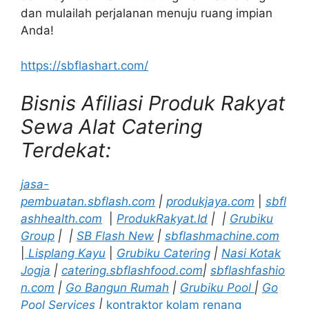
dan mulailah perjalanan menuju ruang impian
Anda!
https://sbflashart.com/
Bisnis Afiliasi Produk Rakyat
Sewa Alat Catering
Terdekat:
jasa-
pembuatan.sbflash.com
|
produkjaya.com
|
sbfl
ashhealth.com
|
ProdukRakyat.Id
|
|
Grubiku
Group
|
|
SB Flash New
|
sbflashmachine.com
|
Lisplang Kayu
|
Grubiku Catering
|
Nasi Kotak
Jogja
|
catering.sbflashfood.com
|
sbflashfashio
n.com
|
Go Bangun Rumah
|
Grubiku Pool
|
Go
Pool Services
|
kontraktor kolam renang