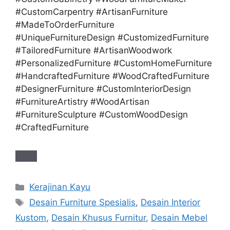
#CustomCarpentry #ArtisanFurniture
#MadeToOrderFurniture
#UniqueFurnitureDesign #CustomizedFurniture
#TailoredFurniture #ArtisanWoodwork
#PersonalizedFurniture #CustomHomeFurniture
#HandcraftedFurniture #WoodCraftedFurniture
#DesignerFurniture #CustomInteriorDesign
#FurnitureArtistry #WoodArtisan
#FurnitureSculpture #CustomWoodDesign
#CraftedFurniture
Categories
Kerajinan Kayu
Tags
Desain Furniture Spesialis
,
Desain Interior
Kustom
,
Desain Khusus Furnitur
,
Desain Mebel