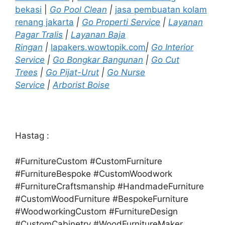
bekasi
|
Go Pool Clean
|
jasa pembuatan kolam
renang jakarta
|
Go Properti Service
|
Layanan
Pagar Tralis
|
Layanan Baja
Ringan
|
lapakers.wowtopik.com
|
Go Interior
Service
|
Go Bongkar Bangunan
|
Go Cut
Trees
|
Go Pijat-Urut
|
Go Nurse
Service
|
Arborist Boise
Hastag :
#FurnitureCustom #CustomFurniture
#FurnitureBespoke #CustomWoodwork
#FurnitureCraftsmanship #HandmadeFurniture
#CustomWoodFurniture #BespokeFurniture
#WoodworkingCustom #FurnitureDesign
#CustomCabinetry #WoodFurnitureMaker