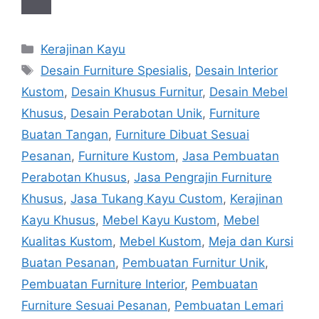
Categories
Kerajinan Kayu
Tags
Desain Furniture Spesialis
,
Desain Interior
Kustom
,
Desain Khusus Furnitur
,
Desain Mebel
Khusus
,
Desain Perabotan Unik
,
Furniture
Buatan Tangan
,
Furniture Dibuat Sesuai
Pesanan
,
Furniture Kustom
,
Jasa Pembuatan
Perabotan Khusus
,
Jasa Pengrajin Furniture
Khusus
,
Jasa Tukang Kayu Custom
,
Kerajinan
Kayu Khusus
,
Mebel Kayu Kustom
,
Mebel
Kualitas Kustom
,
Mebel Kustom
,
Meja dan Kursi
Buatan Pesanan
,
Pembuatan Furnitur Unik
,
Pembuatan Furniture Interior
,
Pembuatan
Furniture Sesuai Pesanan
,
Pembuatan Lemari