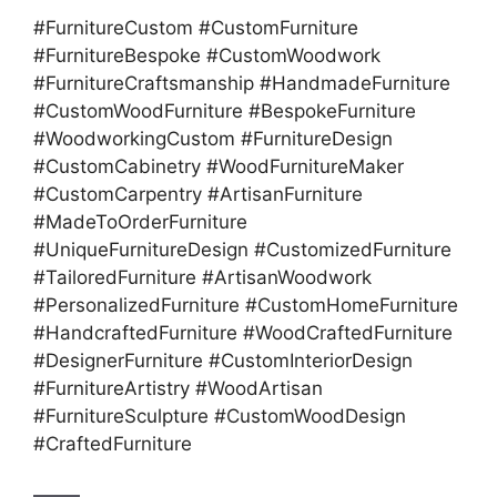
#FurnitureCustom #CustomFurniture
#FurnitureBespoke #CustomWoodwork
#FurnitureCraftsmanship #HandmadeFurniture
#CustomWoodFurniture #BespokeFurniture
#WoodworkingCustom #FurnitureDesign
#CustomCabinetry #WoodFurnitureMaker
#CustomCarpentry #ArtisanFurniture
#MadeToOrderFurniture
#UniqueFurnitureDesign #CustomizedFurniture
#TailoredFurniture #ArtisanWoodwork
#PersonalizedFurniture #CustomHomeFurniture
#HandcraftedFurniture #WoodCraftedFurniture
#DesignerFurniture #CustomInteriorDesign
#FurnitureArtistry #WoodArtisan
#FurnitureSculpture #CustomWoodDesign
#CraftedFurniture