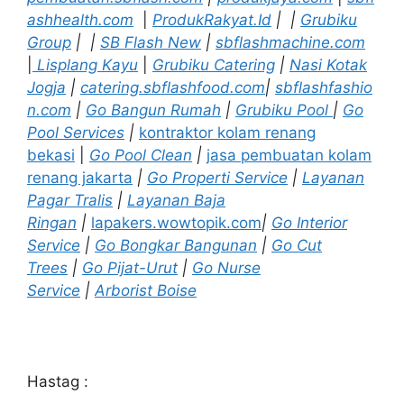
ashhealth.com
|
ProdukRakyat.Id
|
|
Grubiku
Group
|
|
SB Flash New
|
sbflashmachine.com
|
Lisplang Kayu
|
Grubiku Catering
|
Nasi Kotak
Jogja
|
catering.sbflashfood.com
|
sbflashfashio
n.com
|
Go Bangun Rumah
|
Grubiku Pool
|
Go
Pool Services
|
kontraktor kolam renang
bekasi
|
Go Pool Clean
|
jasa pembuatan kolam
renang jakarta
|
Go Properti Service
|
Layanan
Pagar Tralis
|
Layanan Baja
Ringan
|
lapakers.wowtopik.com
|
Go Interior
Service
|
Go Bongkar Bangunan
|
Go Cut
Trees
|
Go Pijat-Urut
|
Go Nurse
Service
|
Arborist Boise
Hastag :