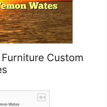
Furniture Custom
es
emon Wates