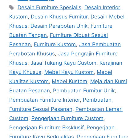
Tags
Desain Furniture Spesialis
,
Desain Interior
Kustom
,
Desain Khusus Furnitur
,
Desain Mebel
Khusus
,
Desain Perabotan Unik
,
Furniture
Buatan Tangan
,
Furniture Dibuat Sesuai
Pesanan
,
Furniture Kustom
,
Jasa Pembuatan
Perabotan Khusus
,
Jasa Pengrajin Furniture
Khusus
,
Jasa Tukang Kayu Custom
,
Kerajinan
Kayu Khusus
,
Mebel Kayu Kustom
,
Mebel
Kualitas Kustom
,
Mebel Kustom
,
Meja dan Kursi
Buatan Pesanan
,
Pembuatan Furnitur Unik
,
Pembuatan Furniture Interior
,
Pembuatan
Furniture Sesuai Pesanan
,
Pembuatan Lemari
Custom
,
Pengerjaan Furniture Custom
,
Pengerjaan Furniture Eksklusif
,
Pengerjaan
Furniture Kayu Berkualitas
,
Pengerjaan Furniture