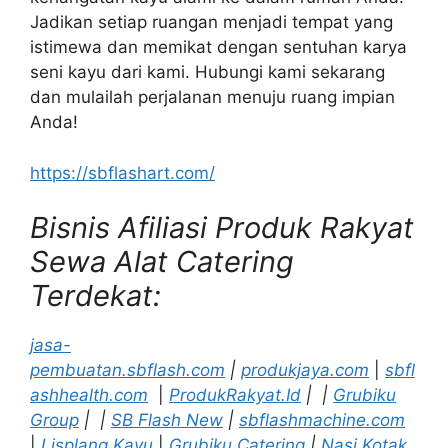
Jadikan setiap ruangan menjadi tempat yang
istimewa dan memikat dengan sentuhan karya
seni kayu dari kami. Hubungi kami sekarang
dan mulailah perjalanan menuju ruang impian
Anda!
https://sbflashart.com/
Bisnis Afiliasi Produk Rakyat
Sewa Alat Catering
Terdekat:
jasa-
pembuatan.sbflash.com
|
produkjaya.com
|
sbfl
ashhealth.com
|
ProdukRakyat.Id
|
|
Grubiku
Group
|
|
SB Flash New
|
sbflashmachine.com
|
Lisplang Kayu
|
Grubiku Catering
|
Nasi Kotak