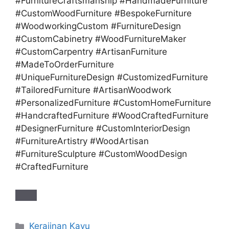
#FurnitureCraftsmanship #HandmadeFurniture
#CustomWoodFurniture #BespokeFurniture
#WoodworkingCustom #FurnitureDesign
#CustomCabinetry #WoodFurnitureMaker
#CustomCarpentry #ArtisanFurniture
#MadeToOrderFurniture
#UniqueFurnitureDesign #CustomizedFurniture
#TailoredFurniture #ArtisanWoodwork
#PersonalizedFurniture #CustomHomeFurniture
#HandcraftedFurniture #WoodCraftedFurniture
#DesignerFurniture #CustomInteriorDesign
#FurnitureArtistry #WoodArtisan
#FurnitureSculpture #CustomWoodDesign
#CraftedFurniture
Categories
Kerajinan Kayu