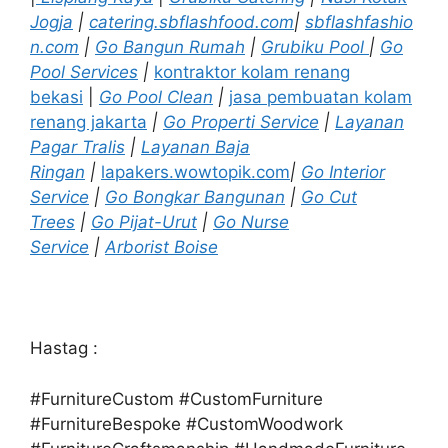
Jogja
|
catering.sbflashfood.com
|
sbflashfashio
n.com
|
Go Bangun Rumah
|
Grubiku Pool
|
Go
Pool Services
|
kontraktor kolam renang
bekasi
|
Go Pool Clean
|
jasa pembuatan kolam
renang jakarta
|
Go Properti Service
|
Layanan
Pagar Tralis
|
Layanan Baja
Ringan
|
lapakers.wowtopik.com
|
Go Interior
Service
|
Go Bongkar Bangunan
|
Go Cut
Trees
|
Go Pijat-Urut
|
Go Nurse
Service
|
Arborist Boise
Hastag :
#FurnitureCustom #CustomFurniture
#FurnitureBespoke #CustomWoodwork