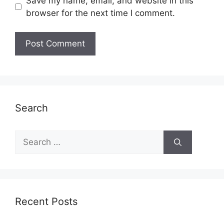
Save my name, email, and website in this
browser for the next time I comment.
Search
Search
for:
Recent Posts