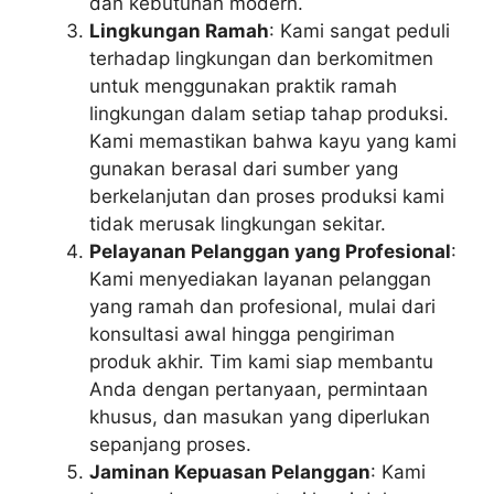
dan kebutuhan modern.
Lingkungan Ramah
: Kami sangat peduli
terhadap lingkungan dan berkomitmen
untuk menggunakan praktik ramah
lingkungan dalam setiap tahap produksi.
Kami memastikan bahwa kayu yang kami
gunakan berasal dari sumber yang
berkelanjutan dan proses produksi kami
tidak merusak lingkungan sekitar.
Pelayanan Pelanggan yang Profesional
:
Kami menyediakan layanan pelanggan
yang ramah dan profesional, mulai dari
konsultasi awal hingga pengiriman
produk akhir. Tim kami siap membantu
Anda dengan pertanyaan, permintaan
khusus, dan masukan yang diperlukan
sepanjang proses.
Jaminan Kepuasan Pelanggan
: Kami