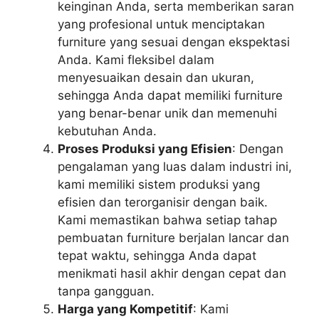
keinginan Anda, serta memberikan saran
yang profesional untuk menciptakan
furniture yang sesuai dengan ekspektasi
Anda. Kami fleksibel dalam
menyesuaikan desain dan ukuran,
sehingga Anda dapat memiliki furniture
yang benar-benar unik dan memenuhi
kebutuhan Anda.
Proses Produksi yang Efisien
: Dengan
pengalaman yang luas dalam industri ini,
kami memiliki sistem produksi yang
efisien dan terorganisir dengan baik.
Kami memastikan bahwa setiap tahap
pembuatan furniture berjalan lancar dan
tepat waktu, sehingga Anda dapat
menikmati hasil akhir dengan cepat dan
tanpa gangguan.
Harga yang Kompetitif
: Kami