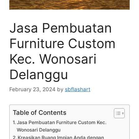
Jasa Pembuatan
Furniture Custom
Kec. Wonosari
Delanggu
February 23, 2024
by
sbflashart
Table of Contents
Jasa Pembuatan Furniture Custom Kec.
Wonosari Delanggu
Kreasikan Ruang Impian Anda dengan