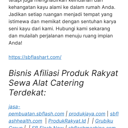
kehangatan kayu alami ke dalam rumah Anda.
Jadikan setiap ruangan menjadi tempat yang
istimewa dan memikat dengan sentuhan karya
seni kayu dari kami. Hubungi kami sekarang
dan mulailah perjalanan menuju ruang impian
Anda!
https://sbflashart.com/
Bisnis Afiliasi Produk Rakyat
Sewa Alat Catering
Terdekat:
jasa-
pembuatan.sbflash.com
|
produkjaya.com
|
sbfl
ashhealth.com
|
ProdukRakyat.Id
|
|
Grubiku
Group
|
|
SB Flash New
|
sbflashmachine.com