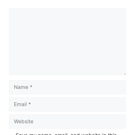
Comment
Name
Email
Website