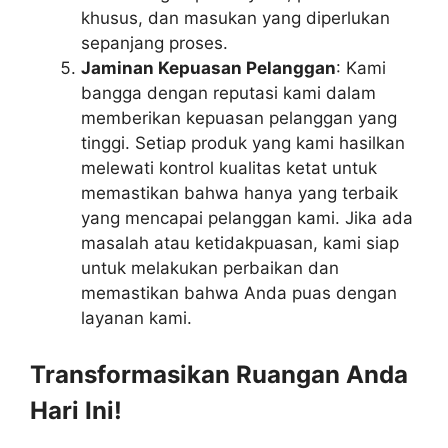
khusus, dan masukan yang diperlukan
sepanjang proses.
Jaminan Kepuasan Pelanggan
: Kami
bangga dengan reputasi kami dalam
memberikan kepuasan pelanggan yang
tinggi. Setiap produk yang kami hasilkan
melewati kontrol kualitas ketat untuk
memastikan bahwa hanya yang terbaik
yang mencapai pelanggan kami. Jika ada
masalah atau ketidakpuasan, kami siap
untuk melakukan perbaikan dan
memastikan bahwa Anda puas dengan
layanan kami.
Transformasikan Ruangan Anda
Hari Ini!