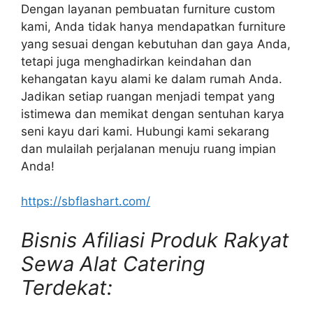
Dengan layanan pembuatan furniture custom
kami, Anda tidak hanya mendapatkan furniture
yang sesuai dengan kebutuhan dan gaya Anda,
tetapi juga menghadirkan keindahan dan
kehangatan kayu alami ke dalam rumah Anda.
Jadikan setiap ruangan menjadi tempat yang
istimewa dan memikat dengan sentuhan karya
seni kayu dari kami. Hubungi kami sekarang
dan mulailah perjalanan menuju ruang impian
Anda!
https://sbflashart.com/
Bisnis Afiliasi Produk Rakyat
Sewa Alat Catering
Terdekat: