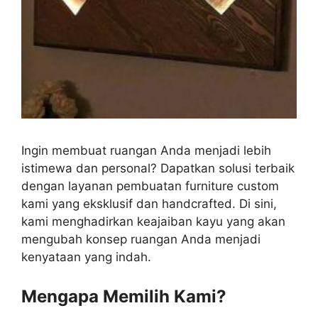
Ingin membuat ruangan Anda menjadi lebih
istimewa dan personal? Dapatkan solusi terbaik
dengan layanan pembuatan furniture custom
kami yang eksklusif dan handcrafted. Di sini,
kami menghadirkan keajaiban kayu yang akan
mengubah konsep ruangan Anda menjadi
kenyataan yang indah.
Mengapa Memilih Kami?