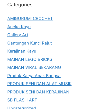
Categories
AMIGURUMI CROCHET
Aneka Kayu
Gallery Art
Gantungan Kunci Rajut
Kerajinan Kayu
MAINAN LEGO BRICKS
MAINAN VIRAL SEKARANG
Produk Karya Anak Bangsa
PRODUK SENI DAN ALAT MUSIK
PRODUK SENI DAN KERAJINAN
SB FLASH ART
Uncategorized