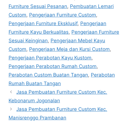
Furniture Sesuai Pesanan
,
Pembuatan Lemari
Custom
,
Pengerjaan Furniture Custom
,
Pengerjaan Furniture Eksklusif
,
Pengerjaan
Furniture Kayu Berkualitas
,
Pengerjaan Furniture
Sesuai Keinginan
,
Pengerjaan Mebel Kayu
Custom
,
Pengerjaan Meja dan Kursi Custom
,
Pengerjaan Perabotan Kayu Kustom
,
Pengerjaan Perabotan Rumah Custom
,
Perabotan Custom Buatan Tangan
,
Perabotan
Rumah Buatan Tangan
Jasa Pembuatan Furniture Custom Kec.
Kebonarum Jogonalan
Jasa Pembuatan Furniture Custom Kec.
Manisrenggo Prambanan