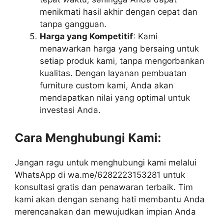
menikmati hasil akhir dengan cepat dan
tanpa gangguan.
Harga yang Kompetitif
: Kami
menawarkan harga yang bersaing untuk
setiap produk kami, tanpa mengorbankan
kualitas. Dengan layanan pembuatan
furniture custom kami, Anda akan
mendapatkan nilai yang optimal untuk
investasi Anda.
Cara Menghubungi Kami:
Jangan ragu untuk menghubungi kami melalui
WhatsApp di wa.me/6282223153281 untuk
konsultasi gratis dan penawaran terbaik. Tim
kami akan dengan senang hati membantu Anda
merencanakan dan mewujudkan impian Anda