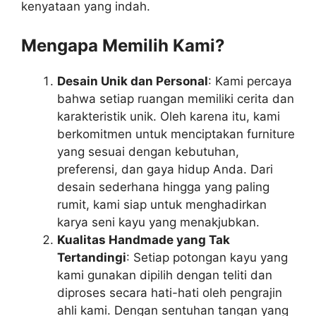
kenyataan yang indah.
Mengapa Memilih Kami?
Desain Unik dan Personal
: Kami percaya
bahwa setiap ruangan memiliki cerita dan
karakteristik unik. Oleh karena itu, kami
berkomitmen untuk menciptakan furniture
yang sesuai dengan kebutuhan,
preferensi, dan gaya hidup Anda. Dari
desain sederhana hingga yang paling
rumit, kami siap untuk menghadirkan
karya seni kayu yang menakjubkan.
Kualitas Handmade yang Tak
Tertandingi
: Setiap potongan kayu yang
kami gunakan dipilih dengan teliti dan
diproses secara hati-hati oleh pengrajin
ahli kami. Dengan sentuhan tangan yang