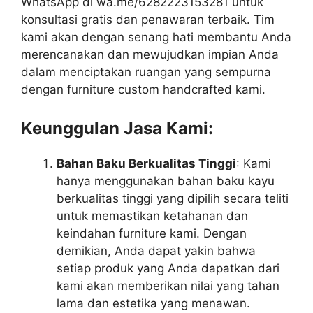
WhatsApp di wa.me/6282223153281 untuk
konsultasi gratis dan penawaran terbaik. Tim
kami akan dengan senang hati membantu Anda
merencanakan dan mewujudkan impian Anda
dalam menciptakan ruangan yang sempurna
dengan furniture custom handcrafted kami.
Keunggulan Jasa Kami:
Bahan Baku Berkualitas Tinggi
: Kami
hanya menggunakan bahan baku kayu
berkualitas tinggi yang dipilih secara teliti
untuk memastikan ketahanan dan
keindahan furniture kami. Dengan
demikian, Anda dapat yakin bahwa
setiap produk yang Anda dapatkan dari
kami akan memberikan nilai yang tahan
lama dan estetika yang menawan.