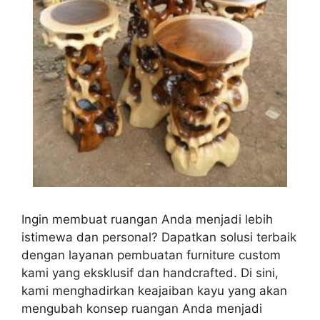
Ingin membuat ruangan Anda menjadi lebih
istimewa dan personal? Dapatkan solusi terbaik
dengan layanan pembuatan furniture custom
kami yang eksklusif dan handcrafted. Di sini,
kami menghadirkan keajaiban kayu yang akan
mengubah konsep ruangan Anda menjadi