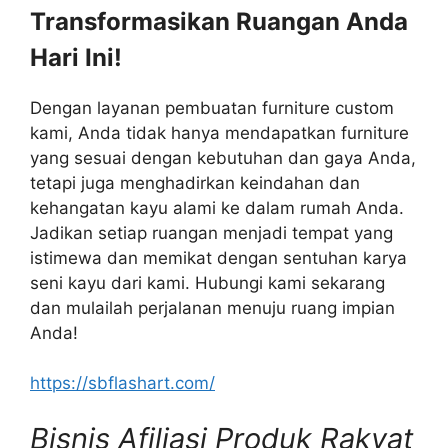
Transformasikan Ruangan Anda
Hari Ini!
Dengan layanan pembuatan furniture custom
kami, Anda tidak hanya mendapatkan furniture
yang sesuai dengan kebutuhan dan gaya Anda,
tetapi juga menghadirkan keindahan dan
kehangatan kayu alami ke dalam rumah Anda.
Jadikan setiap ruangan menjadi tempat yang
istimewa dan memikat dengan sentuhan karya
seni kayu dari kami. Hubungi kami sekarang
dan mulailah perjalanan menuju ruang impian
Anda!
https://sbflashart.com/
Bisnis Afiliasi Produk Rakyat