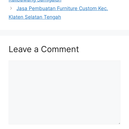
Jasa Pembuatan Furniture Custom Kec.
Klaten Selatan Tengah
Leave a Comment
Comment