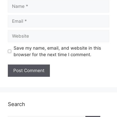
Name
Email
Website
Save my name, email, and website in this
browser for the next time I comment.
Search