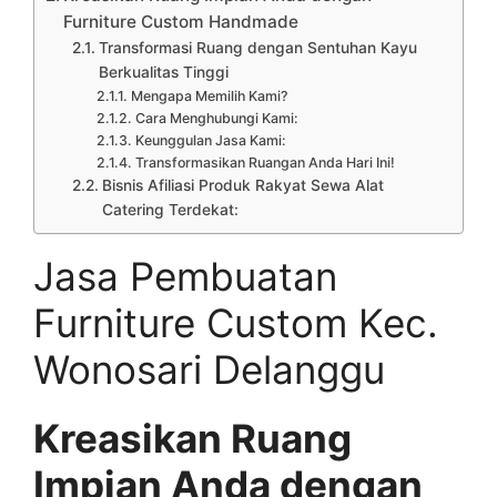
Furniture Custom Handmade
Transformasi Ruang dengan Sentuhan Kayu
Berkualitas Tinggi
Mengapa Memilih Kami?
Cara Menghubungi Kami:
Keunggulan Jasa Kami:
Transformasikan Ruangan Anda Hari Ini!
Bisnis Afiliasi Produk Rakyat Sewa Alat
Catering Terdekat:
Jasa Pembuatan
Furniture Custom Kec.
Wonosari Delanggu
Kreasikan Ruang
Impian Anda dengan