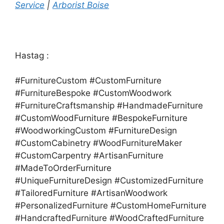
Service
|
Arborist Boise
Hastag :
#FurnitureCustom #CustomFurniture
#FurnitureBespoke #CustomWoodwork
#FurnitureCraftsmanship #HandmadeFurniture
#CustomWoodFurniture #BespokeFurniture
#WoodworkingCustom #FurnitureDesign
#CustomCabinetry #WoodFurnitureMaker
#CustomCarpentry #ArtisanFurniture
#MadeToOrderFurniture
#UniqueFurnitureDesign #CustomizedFurniture
#TailoredFurniture #ArtisanWoodwork
#PersonalizedFurniture #CustomHomeFurniture
#HandcraftedFurniture #WoodCraftedFurniture