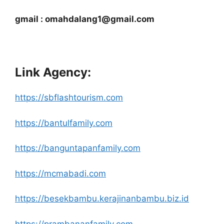
gmail :
omahdalang1@gmail.com
Link Agency:
https://sbflashtourism.com
https://bantulfamily.com
https://banguntapanfamily.com
https://mcmabadi.com
https://besekbambu.kerajinanbambu.biz.id
https://prambananfamily.com