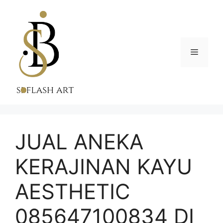
Skip
to
content
Menu
JUAL ANEKA
KERAJINAN KAYU
AESTHETIC
085647100834 DI