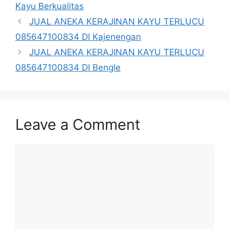
Kayu Berkualitas
JUAL ANEKA KERAJINAN KAYU TERLUCU
085647100834 DI Kajenengan
JUAL ANEKA KERAJINAN KAYU TERLUCU
085647100834 DI Bengle
Leave a Comment
Comment