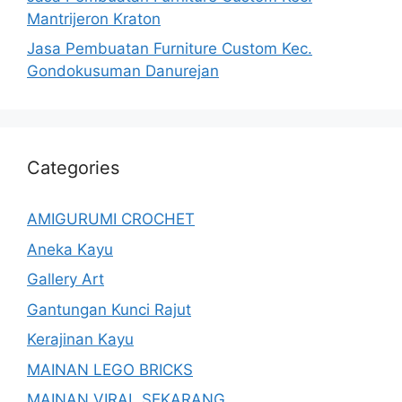
Mantrijeron Kraton
Jasa Pembuatan Furniture Custom Kec.
Gondokusuman Danurejan
Categories
AMIGURUMI CROCHET
Aneka Kayu
Gallery Art
Gantungan Kunci Rajut
Kerajinan Kayu
MAINAN LEGO BRICKS
MAINAN VIRAL SEKARANG