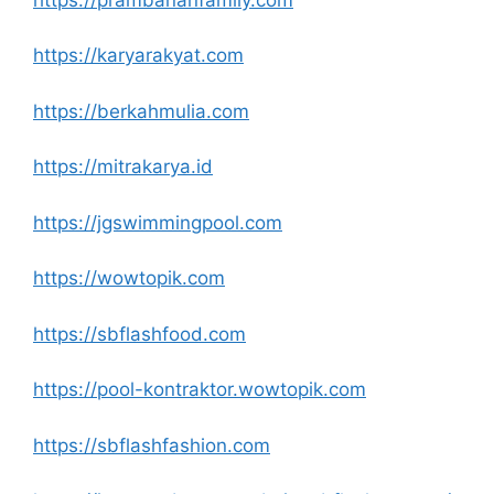
https://karyarakyat.com
https://berkahmulia.com
https://mitrakarya.id
https://jgswimmingpool.com
https://wowtopik.com
https://sbflashfood.com
https://pool-kontraktor.wowtopik.com
https://sbflashfashion.com