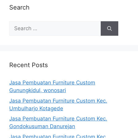
Search
Search
for:
Recent Posts
Jasa Pembuatan Furniture Custom
Gunungkidul, wonosari
Jasa Pembuatan Furniture Custom Kec.
Umbulharjo Kotagede
Jasa Pembuatan Furniture Custom Kec.
Gondokusuman Danurejan
Jasa Pembuatan Furniture Custom Kec.