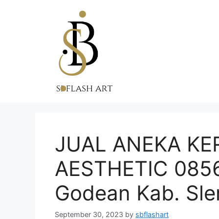
Skip
to
content
JUAL ANEKA KE
AESTHETIC 0856
Godean Kab. Sl
September 30, 2023
by
sbflashart