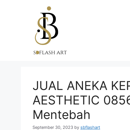
Skip
to
content
JUAL ANEKA KE
AESTHETIC 0856
Mentebah
September 30, 2023
by
sbflashart