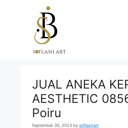
Skip
to
content
JUAL ANEKA KE
AESTHETIC 0856
Poiru
September 30, 2023
by
sbflashart