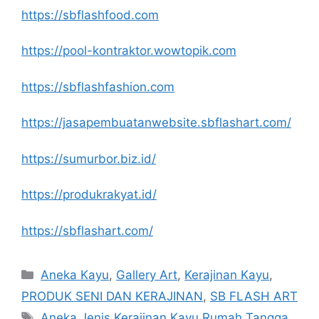
https://sbflashfood.com
https://pool-kontraktor.wowtopik.com
https://sbflashfashion.com
https://jasapembuatanwebsite.sbflashart.com/
https://sumurbor.biz.id/
https://produkrakyat.id/
https://sbflashart.com/
Categories
Aneka Kayu
,
Gallery Art
,
Kerajinan Kayu
,
PRODUK SENI DAN KERAJINAN
,
SB FLASH ART
Tags
Aneka Jenis Kerajinan Kayu Rumah Tangga
,