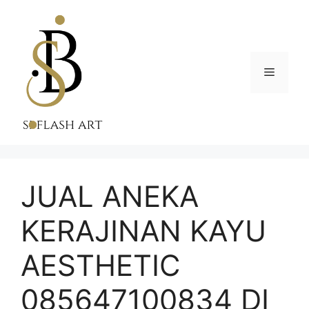
Skip
to
content
Menu
JUAL ANEKA
KERAJINAN KAYU
AESTHETIC
085647100834 DI