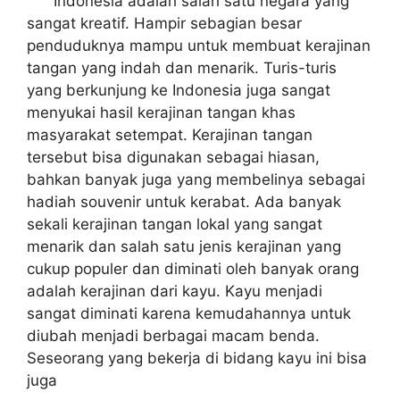
Indonesia adalah salah satu negara yang
sangat kreatif. Hampir sebagian besar
penduduknya mampu untuk membuat kerajinan
tangan yang indah dan menarik. Turis-turis
yang berkunjung ke Indonesia juga sangat
menyukai hasil kerajinan tangan khas
masyarakat setempat. Kerajinan tangan
tersebut bisa digunakan sebagai hiasan,
bahkan banyak juga yang membelinya sebagai
hadiah souvenir untuk kerabat. Ada banyak
sekali kerajinan tangan lokal yang sangat
menarik dan salah satu jenis kerajinan yang
cukup populer dan diminati oleh banyak orang
adalah kerajinan dari kayu. Kayu menjadi
sangat diminati karena kemudahannya untuk
diubah menjadi berbagai macam benda.
Seseorang yang bekerja di bidang kayu ini bisa
juga