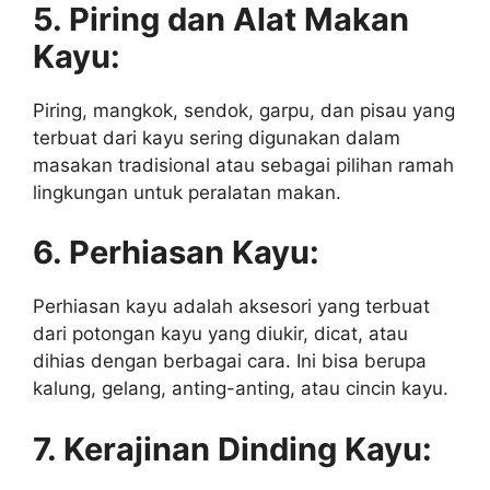
5. Piring dan Alat Makan
Kayu:
Piring, mangkok, sendok, garpu, dan pisau yang
terbuat dari kayu sering digunakan dalam
masakan tradisional atau sebagai pilihan ramah
lingkungan untuk peralatan makan.
6. Perhiasan Kayu:
Perhiasan kayu adalah aksesori yang terbuat
dari potongan kayu yang diukir, dicat, atau
dihias dengan berbagai cara. Ini bisa berupa
kalung, gelang, anting-anting, atau cincin kayu.
7. Kerajinan Dinding Kayu: