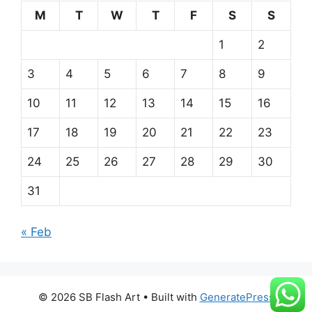
M
T
W
T
F
S
S
1
2
3
4
5
6
7
8
9
10
11
12
13
14
15
16
17
18
19
20
21
22
23
24
25
26
27
28
29
30
31
« Feb
© 2026 SB Flash Art
• Built with
GeneratePress