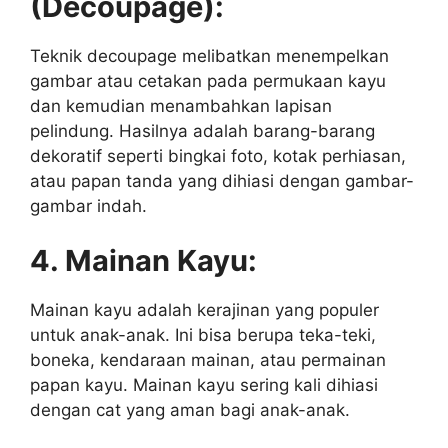
(Decoupage):
Teknik decoupage melibatkan menempelkan
gambar atau cetakan pada permukaan kayu
dan kemudian menambahkan lapisan
pelindung. Hasilnya adalah barang-barang
dekoratif seperti bingkai foto, kotak perhiasan,
atau papan tanda yang dihiasi dengan gambar-
gambar indah.
4. Mainan Kayu:
Mainan kayu adalah kerajinan yang populer
untuk anak-anak. Ini bisa berupa teka-teki,
boneka, kendaraan mainan, atau permainan
papan kayu. Mainan kayu sering kali dihiasi
dengan cat yang aman bagi anak-anak.