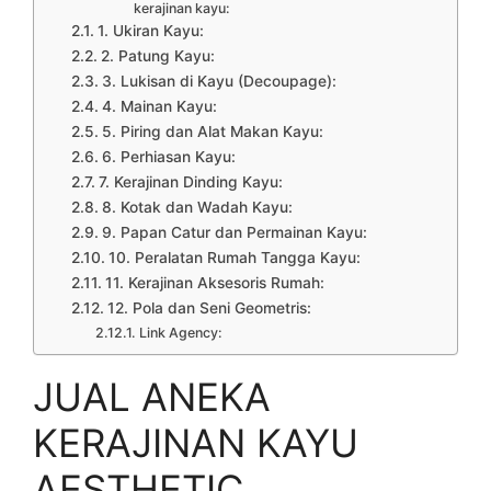
kerajinan kayu:
1. Ukiran Kayu:
2. Patung Kayu:
3. Lukisan di Kayu (Decoupage):
4. Mainan Kayu:
5. Piring dan Alat Makan Kayu:
6. Perhiasan Kayu:
7. Kerajinan Dinding Kayu:
8. Kotak dan Wadah Kayu:
9. Papan Catur dan Permainan Kayu:
10. Peralatan Rumah Tangga Kayu:
11. Kerajinan Aksesoris Rumah:
12. Pola dan Seni Geometris:
Link Agency:
JUAL ANEKA
KERAJINAN KAYU
AESTHETIC