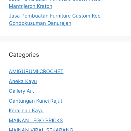
Mantrijeron Kraton
Jasa Pembuatan Furniture Custom Kec.
Gondokusuman Danurejan
Categories
AMIGURUMI CROCHET
Aneka Kayu
Gallery Art
Gantungan Kunci Rajut
Kerajinan Kayu
MAINAN LEGO BRICKS
MAINAN VIRAL SEKARANG