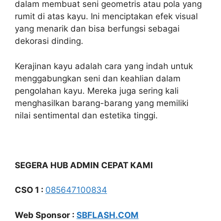
dalam membuat seni geometris atau pola yang
rumit di atas kayu. Ini menciptakan efek visual
yang menarik dan bisa berfungsi sebagai
dekorasi dinding.
Kerajinan kayu adalah cara yang indah untuk
menggabungkan seni dan keahlian dalam
pengolahan kayu. Mereka juga sering kali
menghasilkan barang-barang yang memiliki
nilai sentimental dan estetika tinggi.
SEGERA HUB ADMIN CEPAT KAMI
CSO 1 :
085647100834
Web Sponsor :
SBFLASH.COM