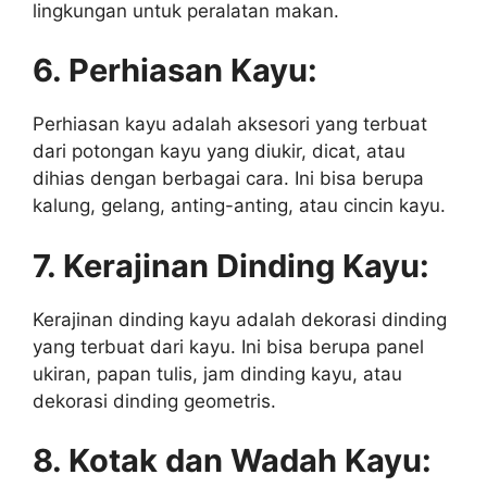
lingkungan untuk peralatan makan.
6. Perhiasan Kayu:
Perhiasan kayu adalah aksesori yang terbuat
dari potongan kayu yang diukir, dicat, atau
dihias dengan berbagai cara. Ini bisa berupa
kalung, gelang, anting-anting, atau cincin kayu.
7. Kerajinan Dinding Kayu:
Kerajinan dinding kayu adalah dekorasi dinding
yang terbuat dari kayu. Ini bisa berupa panel
ukiran, papan tulis, jam dinding kayu, atau
dekorasi dinding geometris.
8. Kotak dan Wadah Kayu: