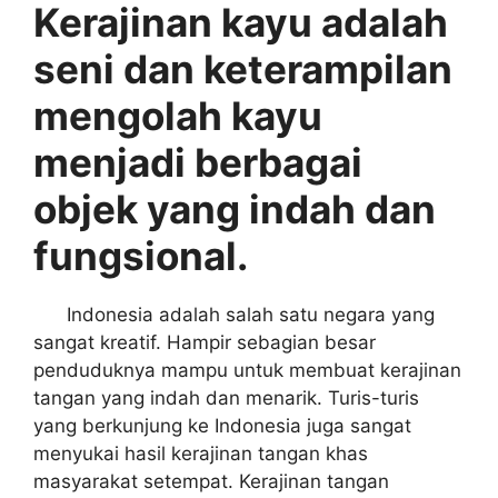
Kerajinan kayu adalah
seni dan keterampilan
mengolah kayu
menjadi berbagai
objek yang indah dan
fungsional.
Indonesia adalah salah satu negara yang
sangat kreatif. Hampir sebagian besar
penduduknya mampu untuk membuat kerajinan
tangan yang indah dan menarik. Turis-turis
yang berkunjung ke Indonesia juga sangat
menyukai hasil kerajinan tangan khas
masyarakat setempat. Kerajinan tangan