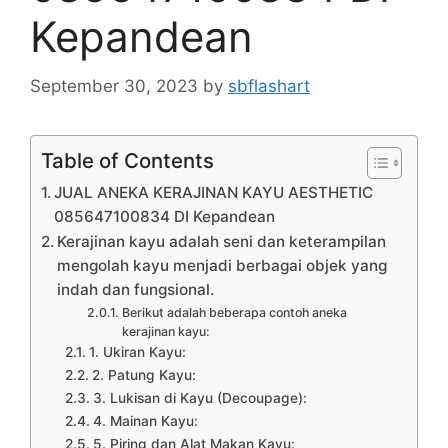
Kepandean
September 30, 2023
by
sbflashart
Table of Contents
JUAL ANEKA KERAJINAN KAYU AESTHETIC
085647100834 DI Kepandean
Kerajinan kayu adalah seni dan keterampilan
mengolah kayu menjadi berbagai objek yang
indah dan fungsional.
Berikut adalah beberapa contoh aneka
kerajinan kayu:
1. Ukiran Kayu:
2. Patung Kayu:
3. Lukisan di Kayu (Decoupage):
4. Mainan Kayu:
5. Piring dan Alat Makan Kayu: