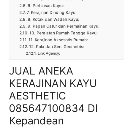
6. Perhiasan Kayu:
7. Kerajinan Dinding Kayu:
8. Kotak dan Wadah Kayu:
9. Papan Catur dan Permainan Kayu:
10. Peralatan Rumah Tangga Kayu:
11. Kerajinan Aksesoris Rumah:
12. Pola dan Seni Geometris:
Link Agency:
JUAL ANEKA
KERAJINAN KAYU
AESTHETIC
085647100834 DI
Kepandean