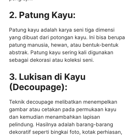
2. Patung Kayu:
Patung kayu adalah karya seni tiga dimensi
yang dibuat dari potongan kayu. Ini bisa berupa
patung manusia, hewan, atau bentuk-bentuk
abstrak. Patung kayu sering kali digunakan
sebagai dekorasi atau koleksi seni.
3. Lukisan di Kayu
(Decoupage):
Teknik decoupage melibatkan menempelkan
gambar atau cetakan pada permukaan kayu
dan kemudian menambahkan lapisan
pelindung. Hasilnya adalah barang-barang
dekoratif seperti bingkai foto, kotak perhiasan,