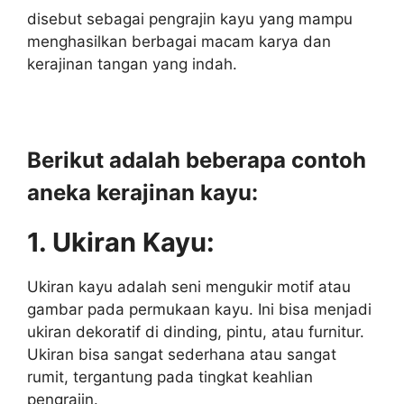
disebut sebagai pengrajin kayu yang mampu
menghasilkan berbagai macam karya dan
kerajinan tangan yang indah.
Berikut adalah beberapa contoh
aneka kerajinan kayu:
1. Ukiran Kayu:
Ukiran kayu adalah seni mengukir motif atau
gambar pada permukaan kayu. Ini bisa menjadi
ukiran dekoratif di dinding, pintu, atau furnitur.
Ukiran bisa sangat sederhana atau sangat
rumit, tergantung pada tingkat keahlian
pengrajin.