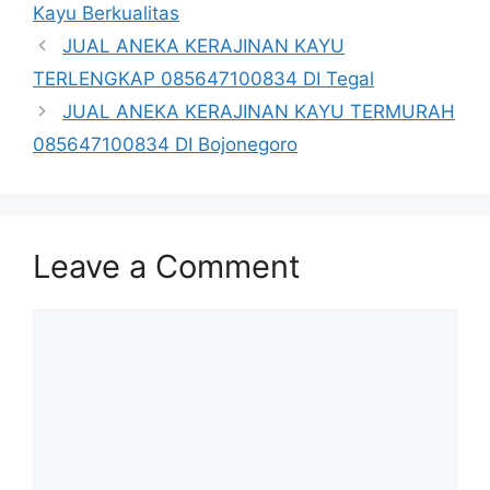
Kayu Berkualitas
JUAL ANEKA KERAJINAN KAYU
TERLENGKAP 085647100834 DI Tegal
JUAL ANEKA KERAJINAN KAYU TERMURAH
085647100834 DI Bojonegoro
Leave a Comment
Comment