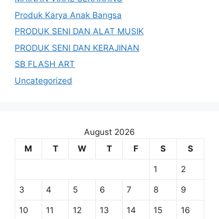
Produk Karya Anak Bangsa
PRODUK SENI DAN ALAT MUSIK
PRODUK SENI DAN KERAJINAN
SB FLASH ART
Uncategorized
August 2026
M
T
W
T
F
S
S
1
2
3
4
5
6
7
8
9
10
11
12
13
14
15
16