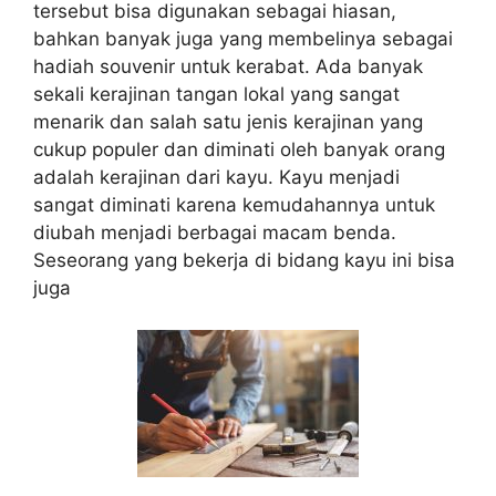
tersebut bisa digunakan sebagai hiasan,
bahkan banyak juga yang membelinya sebagai
hadiah souvenir untuk kerabat. Ada banyak
sekali kerajinan tangan lokal yang sangat
menarik dan salah satu jenis kerajinan yang
cukup populer dan diminati oleh banyak orang
adalah kerajinan dari kayu. Kayu menjadi
sangat diminati karena kemudahannya untuk
diubah menjadi berbagai macam benda.
Seseorang yang bekerja di bidang kayu ini bisa
juga