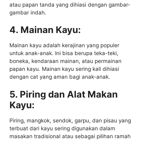
atau papan tanda yang dihiasi dengan gambar-
gambar indah.
4. Mainan Kayu:
Mainan kayu adalah kerajinan yang populer
untuk anak-anak. Ini bisa berupa teka-teki,
boneka, kendaraan mainan, atau permainan
papan kayu. Mainan kayu sering kali dihiasi
dengan cat yang aman bagi anak-anak.
5. Piring dan Alat Makan
Kayu:
Piring, mangkok, sendok, garpu, dan pisau yang
terbuat dari kayu sering digunakan dalam
masakan tradisional atau sebagai pilihan ramah