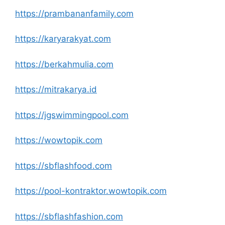
https://prambananfamily.com
https://karyarakyat.com
https://berkahmulia.com
https://mitrakarya.id
https://jgswimmingpool.com
https://wowtopik.com
https://sbflashfood.com
https://pool-kontraktor.wowtopik.com
https://sbflashfashion.com