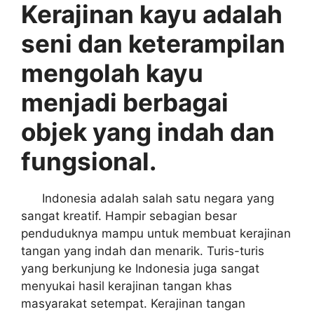
Kerajinan kayu adalah
seni dan keterampilan
mengolah kayu
menjadi berbagai
objek yang indah dan
fungsional.
Indonesia adalah salah satu negara yang
sangat kreatif. Hampir sebagian besar
penduduknya mampu untuk membuat kerajinan
tangan yang indah dan menarik. Turis-turis
yang berkunjung ke Indonesia juga sangat
menyukai hasil kerajinan tangan khas
masyarakat setempat. Kerajinan tangan