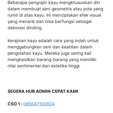
Beberapa pengrajin kayu mengkhususkan diri
dalam membuat seni geometris atau pola yang
rumit di atas kayu. Ini menciptakan efek visual
yang menarik dan bisa berfungsi sebagai
dekorasi dinding.
Kerajinan kayu adalah cara yang indah untuk
menggabungkan seni dan keahlian dalam
pengolahan kayu. Mereka juga sering kali
menghasilkan barang-barang yang memiliki
nilai sentimental dan estetika tinggi.
SEGERA HUB ADMIN CEPAT KAMI
CSO 1 :
085647100834