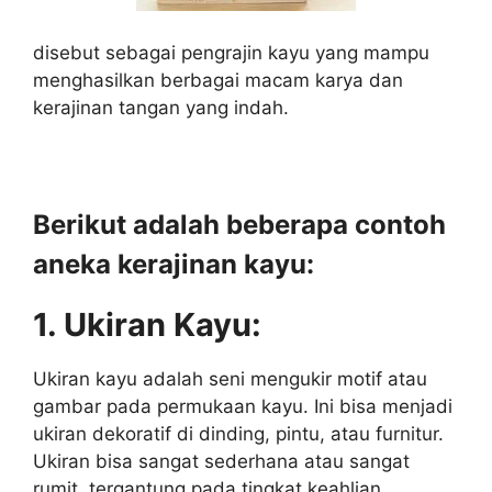
disebut sebagai pengrajin kayu yang mampu
menghasilkan berbagai macam karya dan
kerajinan tangan yang indah.
Berikut adalah beberapa contoh
aneka kerajinan kayu:
1. Ukiran Kayu:
Ukiran kayu adalah seni mengukir motif atau
gambar pada permukaan kayu. Ini bisa menjadi
ukiran dekoratif di dinding, pintu, atau furnitur.
Ukiran bisa sangat sederhana atau sangat
rumit, tergantung pada tingkat keahlian