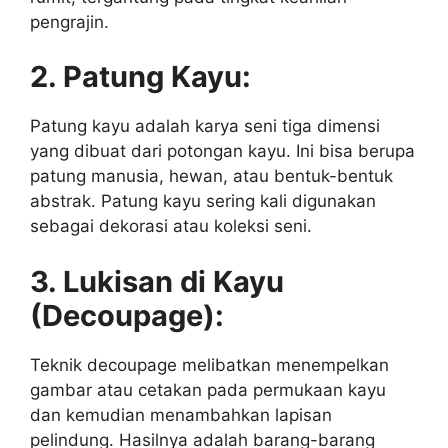
pengrajin.
2. Patung Kayu:
Patung kayu adalah karya seni tiga dimensi
yang dibuat dari potongan kayu. Ini bisa berupa
patung manusia, hewan, atau bentuk-bentuk
abstrak. Patung kayu sering kali digunakan
sebagai dekorasi atau koleksi seni.
3. Lukisan di Kayu
(Decoupage):
Teknik decoupage melibatkan menempelkan
gambar atau cetakan pada permukaan kayu
dan kemudian menambahkan lapisan
pelindung. Hasilnya adalah barang-barang