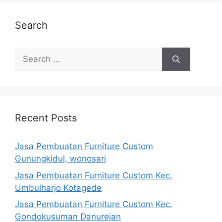
Search
Search
for:
Recent Posts
Jasa Pembuatan Furniture Custom
Gunungkidul, wonosari
Jasa Pembuatan Furniture Custom Kec.
Umbulharjo Kotagede
Jasa Pembuatan Furniture Custom Kec.
Gondokusuman Danurejan