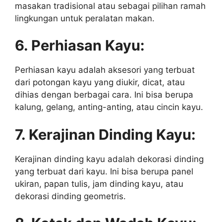
masakan tradisional atau sebagai pilihan ramah
lingkungan untuk peralatan makan.
6. Perhiasan Kayu:
Perhiasan kayu adalah aksesori yang terbuat
dari potongan kayu yang diukir, dicat, atau
dihias dengan berbagai cara. Ini bisa berupa
kalung, gelang, anting-anting, atau cincin kayu.
7. Kerajinan Dinding Kayu:
Kerajinan dinding kayu adalah dekorasi dinding
yang terbuat dari kayu. Ini bisa berupa panel
ukiran, papan tulis, jam dinding kayu, atau
dekorasi dinding geometris.