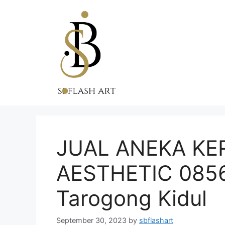
Skip
to
content
JUAL ANEKA KE
AESTHETIC 085
Tarogong Kidul
September 30, 2023
by
sbflashart