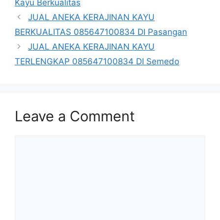
Kayu Berkualitas
JUAL ANEKA KERAJINAN KAYU
BERKUALITAS 085647100834 DI Pasangan
JUAL ANEKA KERAJINAN KAYU
TERLENGKAP 085647100834 DI Semedo
Leave a Comment
Comment