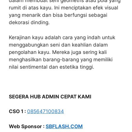
dalam membuat seni geometris atau pola yang
rumit di atas kayu. Ini menciptakan efek visual
yang menarik dan bisa berfungsi sebagai
dekorasi dinding.
Kerajinan kayu adalah cara yang indah untuk
menggabungkan seni dan keahlian dalam
pengolahan kayu. Mereka juga sering kali
menghasilkan barang-barang yang memiliki
nilai sentimental dan estetika tinggi.
SEGERA HUB ADMIN CEPAT KAMI
CSO 1 :
085647100834
Web Sponsor :
SBFLASH.COM