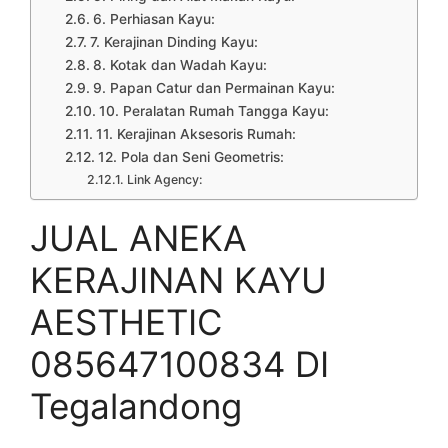
6. Perhiasan Kayu:
7. Kerajinan Dinding Kayu:
8. Kotak dan Wadah Kayu:
9. Papan Catur dan Permainan Kayu:
10. Peralatan Rumah Tangga Kayu:
11. Kerajinan Aksesoris Rumah:
12. Pola dan Seni Geometris:
Link Agency:
JUAL ANEKA
KERAJINAN KAYU
AESTHETIC
085647100834 DI
Tegalandong