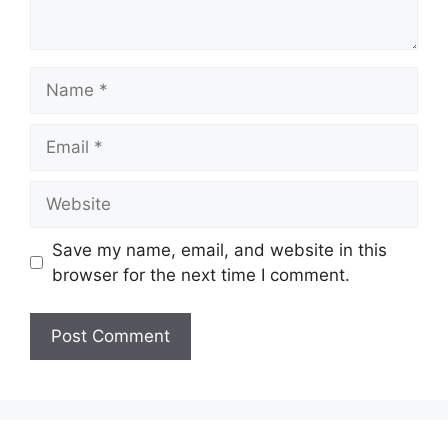
Name
Email
Website
Save my name, email, and website in this
browser for the next time I comment.