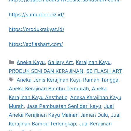
https://sumurbor.biz.id/
https://produkrakyat.id/
https://sbflashart.com/
Categories
Aneka Kayu
,
Gallery Art
,
Kerajinan Kayu
,
PRODUK SENI DAN KERAJINAN
,
SB FLASH ART
Tags
Aneka Jenis Kerajinan Kayu Rumah Tangga
,
Aneka Kerajinan Bambu Termurah
,
Aneka
Kerajinan Kayu Aesthetic
,
Aneka Kerajinan Kayu
Murah
,
Jasa Pembuatan Seni dari kayu
,
Jual
Aneka Kerajinan Kayu Mainan Jaman Dulu
,
Jual
Kerajinan Bambu Terlengkap
,
Jual Kerajinan