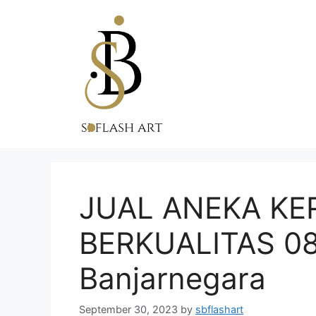
Skip
to
content
JUAL ANEKA KE
BERKUALITAS 0
Banjarnegara
September 30, 2023
by
sbflashart