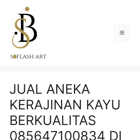
Skip
to
content
Menu
JUAL ANEKA
KERAJINAN KAYU
BERKUALITAS
085647100834 DI