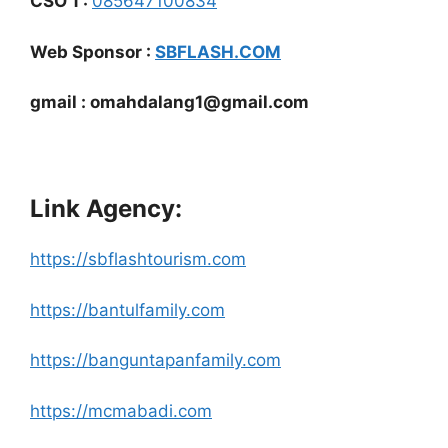
CSO 1 :
085647100834
Web Sponsor :
SBFLASH.COM
gmail :
omahdalang1@gmail.com
Link Agency:
https://sbflashtourism.com
https://bantulfamily.com
https://banguntapanfamily.com
https://mcmabadi.com