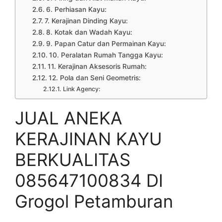
6. Perhiasan Kayu:
7. Kerajinan Dinding Kayu:
8. Kotak dan Wadah Kayu:
9. Papan Catur dan Permainan Kayu:
10. Peralatan Rumah Tangga Kayu:
11. Kerajinan Aksesoris Rumah:
12. Pola dan Seni Geometris:
Link Agency:
JUAL ANEKA
KERAJINAN KAYU
BERKUALITAS
085647100834 DI
Grogol Petamburan