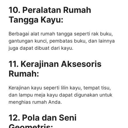
10. Peralatan Rumah
Tangga Kayu:
Berbagai alat rumah tangga seperti rak buku,
gantungan kunci, pembatas buku, dan lainnya
juga dapat dibuat dari kayu.
11. Kerajinan Aksesoris
Rumah:
Kerajinan kayu seperti lilin kayu, tempat tisu,
dan lampu meja kayu dapat digunakan untuk
menghias rumah Anda.
12. Pola dan Seni
Geometris: