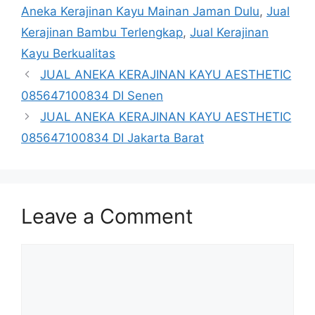
Aneka Kerajinan Kayu Mainan Jaman Dulu
,
Jual
Kerajinan Bambu Terlengkap
,
Jual Kerajinan
Kayu Berkualitas
JUAL ANEKA KERAJINAN KAYU AESTHETIC
085647100834 DI Senen
JUAL ANEKA KERAJINAN KAYU AESTHETIC
085647100834 DI Jakarta Barat
Leave a Comment
Comment