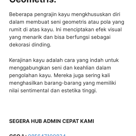
Beberapa pengrajin kayu mengkhususkan diri
dalam membuat seni geometris atau pola yang
rumit di atas kayu. Ini menciptakan efek visual
yang menarik dan bisa berfungsi sebagai
dekorasi dinding.
Kerajinan kayu adalah cara yang indah untuk
menggabungkan seni dan keahlian dalam
pengolahan kayu. Mereka juga sering kali
menghasilkan barang-barang yang memiliki
nilai sentimental dan estetika tinggi.
SEGERA HUB ADMIN CEPAT KAMI