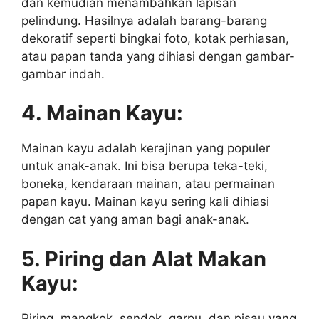
dan kemudian menambahkan lapisan
pelindung. Hasilnya adalah barang-barang
dekoratif seperti bingkai foto, kotak perhiasan,
atau papan tanda yang dihiasi dengan gambar-
gambar indah.
4. Mainan Kayu:
Mainan kayu adalah kerajinan yang populer
untuk anak-anak. Ini bisa berupa teka-teki,
boneka, kendaraan mainan, atau permainan
papan kayu. Mainan kayu sering kali dihiasi
dengan cat yang aman bagi anak-anak.
5. Piring dan Alat Makan
Kayu:
Piring, mangkok, sendok, garpu, dan pisau yang