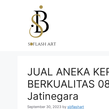
Skip
to
content
JUAL ANEKA KE
BERKUALITAS 0
Jatinegara
September 30, 2023
by
sbflashart