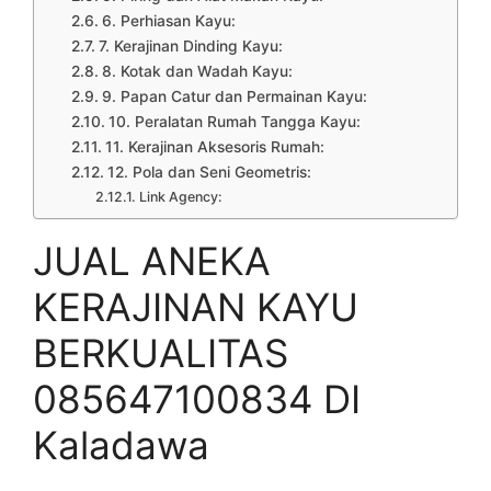
6. Perhiasan Kayu:
7. Kerajinan Dinding Kayu:
8. Kotak dan Wadah Kayu:
9. Papan Catur dan Permainan Kayu:
10. Peralatan Rumah Tangga Kayu:
11. Kerajinan Aksesoris Rumah:
12. Pola dan Seni Geometris:
Link Agency:
JUAL ANEKA
KERAJINAN KAYU
BERKUALITAS
085647100834 DI
Kaladawa