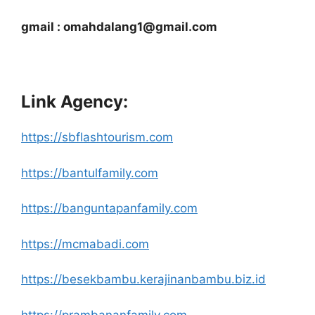
gmail :
omahdalang1@gmail.com
Link Agency:
https://sbflashtourism.com
https://bantulfamily.com
https://banguntapanfamily.com
https://mcmabadi.com
https://besekbambu.kerajinanbambu.biz.id
https://prambananfamily.com