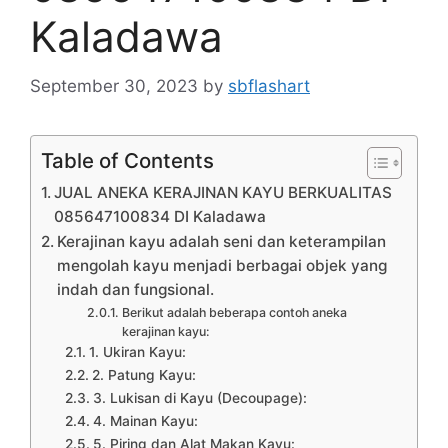
Kaladawa
September 30, 2023
by
sbflashart
Table of Contents
JUAL ANEKA KERAJINAN KAYU BERKUALITAS
085647100834 DI Kaladawa
Kerajinan kayu adalah seni dan keterampilan
mengolah kayu menjadi berbagai objek yang
indah dan fungsional.
Berikut adalah beberapa contoh aneka
kerajinan kayu:
1. Ukiran Kayu:
2. Patung Kayu:
3. Lukisan di Kayu (Decoupage):
4. Mainan Kayu:
5. Piring dan Alat Makan Kayu: