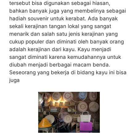
tersebut bisa digunakan sebagai hiasan,
bahkan banyak juga yang membelinya sebagai
hadiah souvenir untuk kerabat. Ada banyak
sekali kerajinan tangan lokal yang sangat
menarik dan salah satu jenis kerajinan yang
cukup populer dan diminati oleh banyak orang
adalah kerajinan dari kayu. Kayu menjadi
sangat diminati karena kemudahannya untuk
diubah menjadi berbagai macam benda.
Seseorang yang bekerja di bidang kayu ini bisa
juga