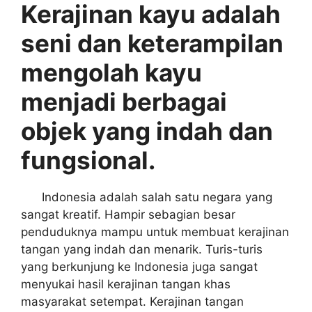
Kerajinan kayu adalah
seni dan keterampilan
mengolah kayu
menjadi berbagai
objek yang indah dan
fungsional.
Indonesia adalah salah satu negara yang
sangat kreatif. Hampir sebagian besar
penduduknya mampu untuk membuat kerajinan
tangan yang indah dan menarik. Turis-turis
yang berkunjung ke Indonesia juga sangat
menyukai hasil kerajinan tangan khas
masyarakat setempat. Kerajinan tangan