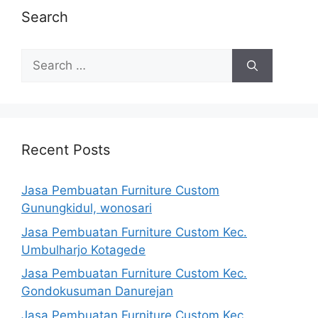
Search
Search
for:
Recent Posts
Jasa Pembuatan Furniture Custom
Gunungkidul, wonosari
Jasa Pembuatan Furniture Custom Kec.
Umbulharjo Kotagede
Jasa Pembuatan Furniture Custom Kec.
Gondokusuman Danurejan
Jasa Pembuatan Furniture Custom Kec.