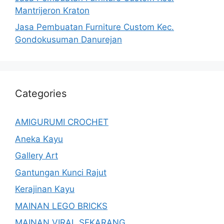
Mantrijeron Kraton
Jasa Pembuatan Furniture Custom Kec.
Gondokusuman Danurejan
Categories
AMIGURUMI CROCHET
Aneka Kayu
Gallery Art
Gantungan Kunci Rajut
Kerajinan Kayu
MAINAN LEGO BRICKS
MAINAN VIRAL SEKARANG