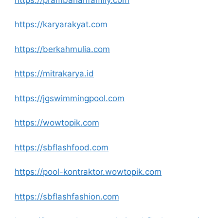
https://karyarakyat.com
https://berkahmulia.com
https://mitrakarya.id
https://jgswimmingpool.com
https://wowtopik.com
https://sbflashfood.com
https://pool-kontraktor.wowtopik.com
https://sbflashfashion.com