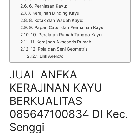
6. Perhiasan Kayu:
7. Kerajinan Dinding Kayu:
8. Kotak dan Wadah Kayu:
9. Papan Catur dan Permainan Kayu:
10. Peralatan Rumah Tangga Kayu:
11. Kerajinan Aksesoris Rumah:
12. Pola dan Seni Geometris:
Link Agency:
JUAL ANEKA
KERAJINAN KAYU
BERKUALITAS
085647100834 DI Kec.
Senggi