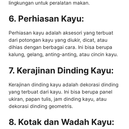
lingkungan untuk peralatan makan.
6. Perhiasan Kayu:
Perhiasan kayu adalah aksesori yang terbuat
dari potongan kayu yang diukir, dicat, atau
dihias dengan berbagai cara. Ini bisa berupa
kalung, gelang, anting-anting, atau cincin kayu.
7. Kerajinan Dinding Kayu:
Kerajinan dinding kayu adalah dekorasi dinding
yang terbuat dari kayu. Ini bisa berupa panel
ukiran, papan tulis, jam dinding kayu, atau
dekorasi dinding geometris.
8. Kotak dan Wadah Kayu: