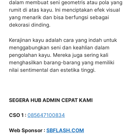
dalam membuat seni geometris atau pola yang
rumit di atas kayu. Ini menciptakan efek visual
yang menarik dan bisa berfungsi sebagai
dekorasi dinding.
Kerajinan kayu adalah cara yang indah untuk
menggabungkan seni dan keahlian dalam
pengolahan kayu. Mereka juga sering kali
menghasilkan barang-barang yang memiliki
nilai sentimental dan estetika tinggi.
SEGERA HUB ADMIN CEPAT KAMI
CSO 1 :
085647100834
Web Sponsor :
SBFLASH.COM