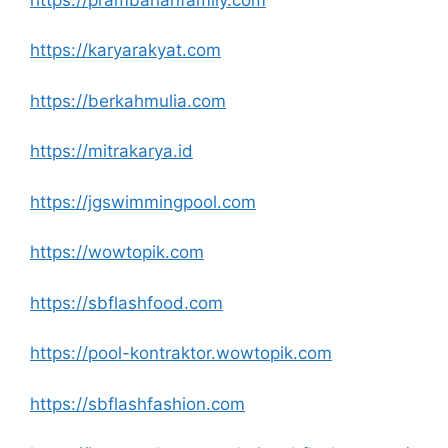
https://karyarakyat.com
https://berkahmulia.com
https://mitrakarya.id
https://jgswimmingpool.com
https://wowtopik.com
https://sbflashfood.com
https://pool-kontraktor.wowtopik.com
https://sbflashfashion.com