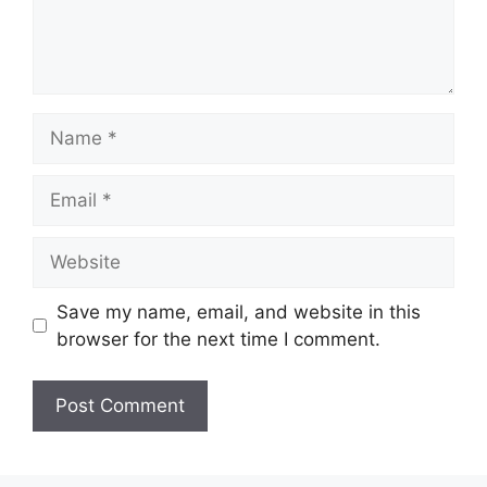
Name
Email
Website
Save my name, email, and website in this
browser for the next time I comment.