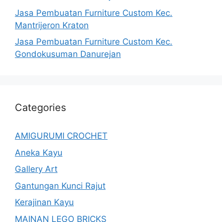
Jasa Pembuatan Furniture Custom Kec.
Mantrijeron Kraton
Jasa Pembuatan Furniture Custom Kec.
Gondokusuman Danurejan
Categories
AMIGURUMI CROCHET
Aneka Kayu
Gallery Art
Gantungan Kunci Rajut
Kerajinan Kayu
MAINAN LEGO BRICKS