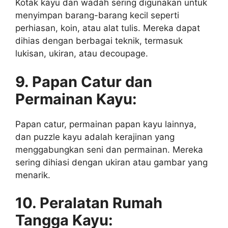
Kotak kayu dan wadah sering digunakan untuk
menyimpan barang-barang kecil seperti
perhiasan, koin, atau alat tulis. Mereka dapat
dihias dengan berbagai teknik, termasuk
lukisan, ukiran, atau decoupage.
9. Papan Catur dan
Permainan Kayu:
Papan catur, permainan papan kayu lainnya,
dan puzzle kayu adalah kerajinan yang
menggabungkan seni dan permainan. Mereka
sering dihiasi dengan ukiran atau gambar yang
menarik.
10. Peralatan Rumah
Tangga Kayu: