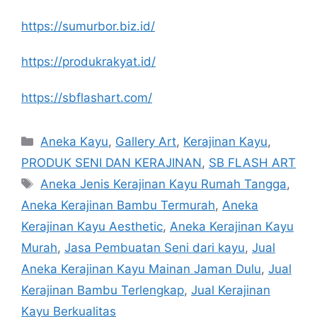
https://sumurbor.biz.id/
https://produkrakyat.id/
https://sbflashart.com/
Categories
Aneka Kayu
,
Gallery Art
,
Kerajinan Kayu
,
PRODUK SENI DAN KERAJINAN
,
SB FLASH ART
Tags
Aneka Jenis Kerajinan Kayu Rumah Tangga
,
Aneka Kerajinan Bambu Termurah
,
Aneka
Kerajinan Kayu Aesthetic
,
Aneka Kerajinan Kayu
Murah
,
Jasa Pembuatan Seni dari kayu
,
Jual
Aneka Kerajinan Kayu Mainan Jaman Dulu
,
Jual
Kerajinan Bambu Terlengkap
,
Jual Kerajinan
Kayu Berkualitas