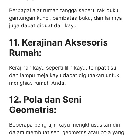
Berbagai alat rumah tangga seperti rak buku,
gantungan kunci, pembatas buku, dan lainnya
juga dapat dibuat dari kayu.
11. Kerajinan Aksesoris
Rumah:
Kerajinan kayu seperti lilin kayu, tempat tisu,
dan lampu meja kayu dapat digunakan untuk
menghias rumah Anda.
12. Pola dan Seni
Geometris:
Beberapa pengrajin kayu mengkhususkan diri
dalam membuat seni geometris atau pola yang