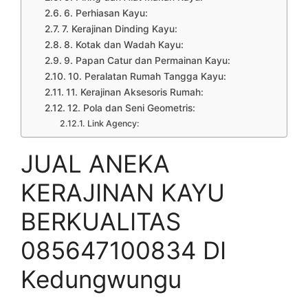
6. Perhiasan Kayu:
7. Kerajinan Dinding Kayu:
8. Kotak dan Wadah Kayu:
9. Papan Catur dan Permainan Kayu:
10. Peralatan Rumah Tangga Kayu:
11. Kerajinan Aksesoris Rumah:
12. Pola dan Seni Geometris:
Link Agency:
JUAL ANEKA
KERAJINAN KAYU
BERKUALITAS
085647100834 DI
Kedungwungu