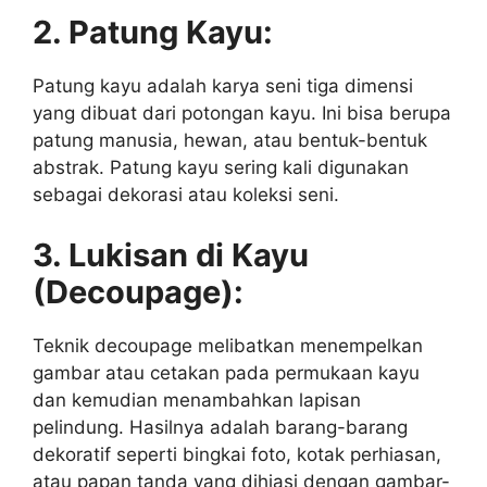
2. Patung Kayu:
Patung kayu adalah karya seni tiga dimensi
yang dibuat dari potongan kayu. Ini bisa berupa
patung manusia, hewan, atau bentuk-bentuk
abstrak. Patung kayu sering kali digunakan
sebagai dekorasi atau koleksi seni.
3. Lukisan di Kayu
(Decoupage):
Teknik decoupage melibatkan menempelkan
gambar atau cetakan pada permukaan kayu
dan kemudian menambahkan lapisan
pelindung. Hasilnya adalah barang-barang
dekoratif seperti bingkai foto, kotak perhiasan,
atau papan tanda yang dihiasi dengan gambar-