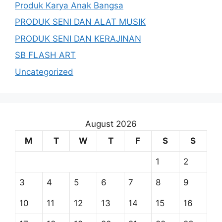
Produk Karya Anak Bangsa
PRODUK SENI DAN ALAT MUSIK
PRODUK SENI DAN KERAJINAN
SB FLASH ART
Uncategorized
August 2026
M
T
W
T
F
S
S
1
2
3
4
5
6
7
8
9
10
11
12
13
14
15
16