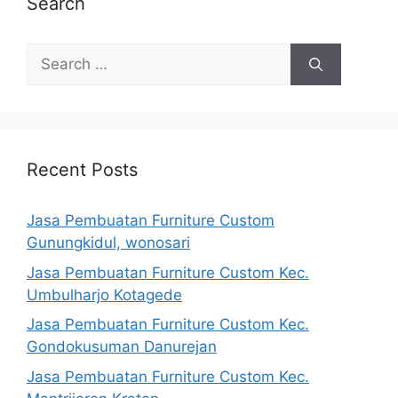
Search
Search
for:
Recent Posts
Jasa Pembuatan Furniture Custom
Gunungkidul, wonosari
Jasa Pembuatan Furniture Custom Kec.
Umbulharjo Kotagede
Jasa Pembuatan Furniture Custom Kec.
Gondokusuman Danurejan
Jasa Pembuatan Furniture Custom Kec.