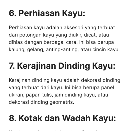
6. Perhiasan Kayu:
Perhiasan kayu adalah aksesori yang terbuat
dari potongan kayu yang diukir, dicat, atau
dihias dengan berbagai cara. Ini bisa berupa
kalung, gelang, anting-anting, atau cincin kayu.
7. Kerajinan Dinding Kayu:
Kerajinan dinding kayu adalah dekorasi dinding
yang terbuat dari kayu. Ini bisa berupa panel
ukiran, papan tulis, jam dinding kayu, atau
dekorasi dinding geometris.
8. Kotak dan Wadah Kayu: